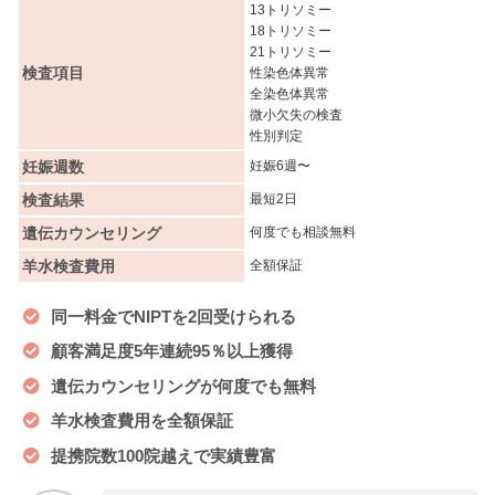
13トリソミー
18トリソミー
21トリソミー
検査項目
性染色体異常
全染色体異常
微小欠失の検査
性別判定
妊娠週数
妊娠6週〜
検査結果
最短2日
遺伝カウンセリング
何度でも相談無料
羊水検査費用
全額保証
同一料金でNIPTを2回受けられる
顧客満足度5年連続95％以上獲得
遺伝カウンセリングが何度でも無料
羊水検査費用を全額保証
提携院数100院越えで実績豊富