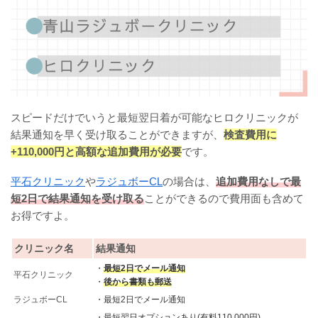
スピードだけでいうと最短翌日着が可能なヒロクリニックが
結果通知を早く受け取ることができますが、
検査費用に
+110,000円と高額な追加費用が必要
です。
平石クリニック
や
ラジュボーCL
の場合は、
追加費用なしで最
短2日で結果通知を受け取る
ことができるので費用面も含めて
お得ですよ。
クリニック名
結果通知
・
最短2日でメール通知
平石クリニック
・
後から書類も郵送
ラジュボーCL
・最短2日でメール通知
・最短翌日オプションあり(有料110,000円)