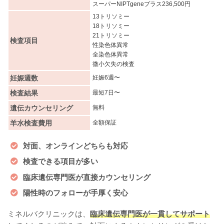
スーパーNIPTgeneプラス236,500円
13トリソミー
18トリソミー
21トリソミー
検査項目
性染色体異常
全染色体異常
微小欠失の検査
妊娠週数
妊娠6週〜
検査結果
最短7日〜
遺伝カウンセリング
無料
羊水検査費用
全額保証
対面、オンラインどちらも対応
検査できる項目が多い
臨床遺伝専門医が直接カウンセリング
陽性時のフォローが手厚く安心
ミネルバクリニックは、
臨床遺伝専門医が一貫してサポート