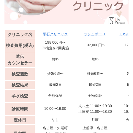
クリニック名
平石クリニック
ラジュボーCL
ミネルバ
198,000円〜
検査費用(税込)
132,000円〜
176
※検査を2回実施
遺伝
無料
無料
カウンセラー
検査週数
妊娠6週〜
妊娠6週〜
妊
検査結果
最短2日
最短2日
最
羊水検査
全額保証
全額保証
全
火～土 11:00〜19:30
10:0
診療時間
10:00〜19:00
土日祝 11:00〜18:30
16:0
定休日
なし
月曜
火曜
名古屋・矢場町
上前津・名古屋
外