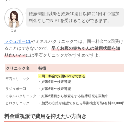
妊娠6週目以降と妊娠10週目以降に1回ずつ追加
料金なしでNIPTを受けることができます。
こま
ラジュボーCL
やミネルバクリニックでは、同一料金で2回受け
ることはできないので、
早くお腹の赤ちゃんの健康状態を知
りたいママ
には平石クリニックがおすすめですよ。
クリニック名
特徴
・同一料金で2回NIPTができる
平石クリニック
・妊娠6週〜検査可能
ラジュボーCL
・妊娠6週〜検査可能
ミネルバクリニック
・妊娠6週目から検査をする臨床研究を実施中
ヒロクリニック
・胎児の心拍が確認できたら早期検査可能(有料33,000円)
料金重視派で費用を抑えたい方向き