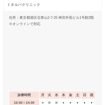
ミネルバクリニック
住所：東京都港区北青山2-7-25 神宮外苑ビル1号館2階
※オンラインで対応
診療時間
月
火
水
木
金
土
日
祝
10:00～14:00
●
休
休
●
●
●
●
●