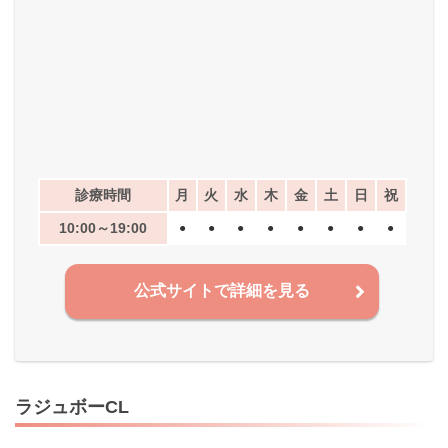
診療時間
月
火
水
木
金
土
日
祝
10:00～19:00
●
●
●
●
●
●
●
●
公式サイトで詳細を見る
ラジュボーCL