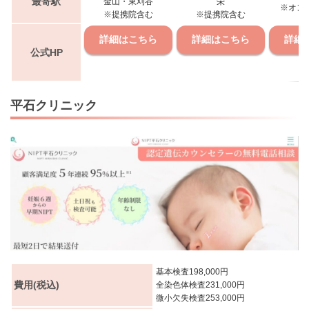
最寄駅
金山・東刈谷
栄
※オン
※提携院含む
※提携院含む
詳細はこちら
詳細はこちら
詳細
公式HP
平石クリニック
基本検査198,000円
費用(税込)
全染色体検査231,000円
微小欠失検査253,000円