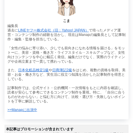
こま
編集長
過去に
LINEヤフー株式会社（旧：Yahoo! JAPAN）
で培ったメディア運
営・コンテンツ制作の経験を活かし、現在はManapの編集長として記事制
作・編集・監修を担当している。
「女性の悩みに寄り添い、少しでも前向きになれる情報を届ける」をモッ
トーに、美容・資格・働き方・ライフスタイル・スキルアップなど、女性
向けコンテンツを中心に幅広く発信。編集だけでなく、実際のライティン
グや企画立案まで一貫して携わっている。
また、
日本化粧品検定1級
や
日商簿記2級
をはじめ、複数の資格を取得。美
容・お金・働き方など、実生活に役立つ知識を活かした記事制作を得意と
している。
記事制作では、公式サイト・公的機関・一次情報をもとに内容を確認し、
読者が安心して参考にできるコンテンツ制作を重視。特に、「自分に合う
ものがわからない」と悩む方に向けて、比較・選び方・失敗しないポイン
トを丁寧に解説している。
>>Manapに出演中
本記事はプロモーションが含まれています