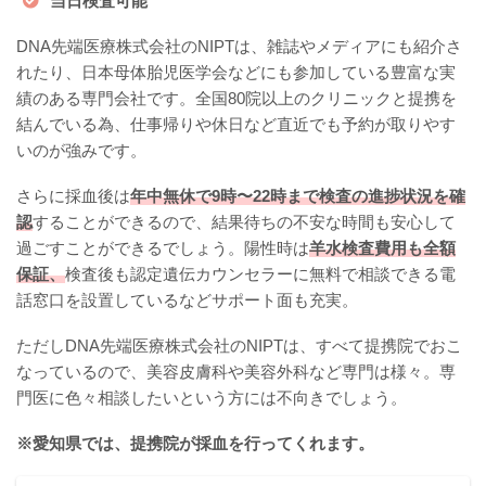
当日検査可能
DNA先端医療株式会社のNIPTは、雑誌やメディアにも紹介さ
れたり、日本母体胎児医学会などにも参加している豊富な実
績のある専門会社です。全国80院以上のクリニックと提携を
結んでいる為、仕事帰りや休日など直近でも予約が取りやす
いのが強みです。
さらに採血後は
年中無休で9時〜22時まで検査の進捗状況を確
認
することができるので、結果待ちの不安な時間も安心して
過ごすことができるでしょう。陽性時は
羊水検査費用も全額
保証、
検査後も認定遺伝カウンセラーに無料で相談できる電
話窓口を設置しているなどサポート面も充実。
ただしDNA先端医療株式会社のNIPTは、すべて提携院でおこ
なっているので、美容皮膚科や美容外科など専門は様々。専
門医に色々相談したいという方には不向きでしょう。
※愛知県では、提携院が採血を行ってくれます。