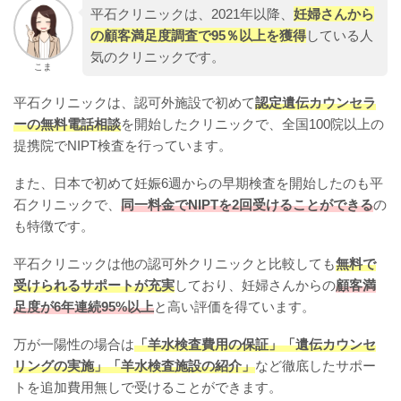
平石クリニックは、2021年以降、
妊婦さんから
の顧客満足度調査で95％以上を獲得
している人
気のクリニックです。
こま
平石クリニックは、認可外施設で初めて
認定遺伝カウンセラ
ーの無料電話相談
を開始したクリニックで、全国100院以上の
提携院でNIPT検査を行っています。
また、日本で初めて妊娠6週からの早期検査を開始したのも平
石クリニックで、
同一料金でNIPTを2回受けることができる
の
も特徴です。
平石クリニックは他の認可外クリニックと比較しても
無料で
受けられるサポートが充実
しており、妊婦さんからの
顧客満
足度が6年連続95%以上
と高い評価を得ています。
万が一陽性の場合は
「羊水検査費用の保証」「遺伝カウンセ
リングの実施」「羊水検査施設の紹介」
など徹底したサポー
トを追加費用無しで受けることができます。