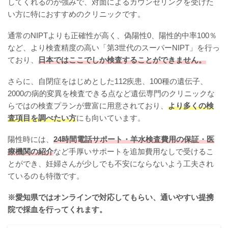
してくれるのが強みで、対面によるカウンセリングを受けた
い方に特におすすめのクリニックです。
通常のNIPTよりも正確性が高く、偽陽性0、陽性的中率100％
など、より検査精度の高い「第3世代のスーパーNIPT」を行っ
ており、
日本ではここでしか検査することができません。
さらに、自閉症をはじめとした112疾患、100種の遺伝子、
2000の病的変異を検査できる点など遺伝専門のクリニックな
らではの検査プランが豊富に用意されており、
より多くの検
査項目を調べたい方
にも向いています。
陽性時には、
24時間電話サポート・羊水検査費用の保証・医
療機関の紹介
など手厚いサポートを追加費用なしで受けるこ
とができ、妊婦さんが少しでも不安にならないよう工夫され
ているのも特徴です。
※愛知県ではオンラインで対応してもらい、通いやすい提携
院で採血を行ってくれます。