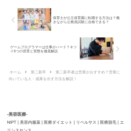
保育士が公立保育園に転職する方法は？働
きながら公務員試験に合格できる？
ゲームプログラマーは仕事がハード？キツ
イ8つの背景と実態を徹底解説
ホーム
第二新卒
第二新卒者は営業がおすすめ？営業に
向いている人・成果を出す方法を解説！
-美容医療-
|
|
|
|
|
NIPT
美容内服薬
医療ダイエット
リベルサス
医療脱毛
エ
リシスセンス