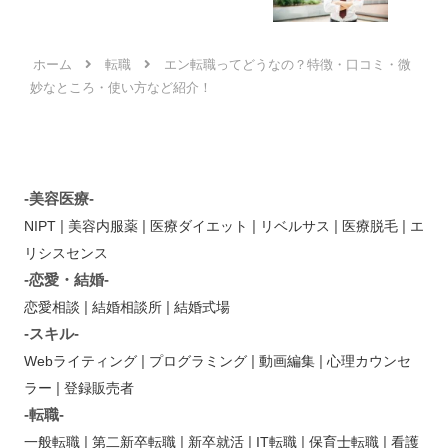
ホーム
転職
エン転職ってどうなの？特徴・口コミ・微
妙なところ・使い方など紹介！
-美容医療-
|
|
|
|
|
NIPT
美容内服薬
医療ダイエット
リベルサス
医療脱毛
エ
リシスセンス
-恋愛・結婚-
|
|
恋愛相談
結婚相談所
結婚式場
-スキル-
|
|
|
Webライティング
プログラミング
動画編集
心理カウンセ
|
ラー
登録販売者
-転職-
|
|
|
|
|
一般転職
第二新卒転職
新卒就活
IT転職
保育士転職
看護