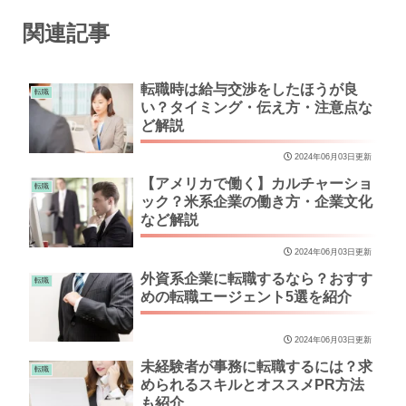
関連記事
転職時は給与交渉をしたほうが良
転職
い？タイミング・伝え方・注意点な
ど解説
2024年06月03日更新
【アメリカで働く】カルチャーショ
転職
ック？米系企業の働き方・企業文化
など解説
2024年06月03日更新
外資系企業に転職するなら？おすす
転職
めの転職エージェント5選を紹介
2024年06月03日更新
未経験者が事務に転職するには？求
転職
められるスキルとオススメPR方法
も紹介