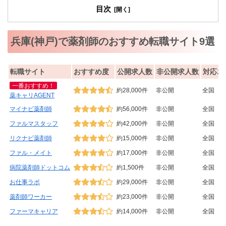
目次
兵庫(神戸)で薬剤師のおすすめ転職サイト9選
転職サイト
おすすめ度
公開求人数
非公開求人数
対応エ
一番おすすめ！
約28,000件
非公開
全国
薬キャリAGENT
マイナビ薬剤師
約56,000件
非公開
全国
ファルマスタッフ
約42,000件
非公開
全国
リクナビ薬剤師
約15,000件
非公開
全国
ファル・メイト
約17,000件
非公開
全国
病院薬剤師ドットコム
約1,500件
非公開
全国
お仕事ラボ
約29,000件
非公開
全国
薬剤師ワーカー
約23,000件
非公開
全国
ファーマキャリア
約14,000件
非公開
全国