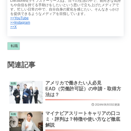
LifeStories(ライフストーリーズ)は、日々の生活の中で、前向きな気持
ちや自信を持てる手助けをしたいという思いで立ち上げたメディアで
す。忙しい日常の中で、自分自身の変化を感じたい。そんなきっかけ
を提供できるようなメディアを目指しています。
>>YouTube
>>Instagram
>>X
転職
関連記事
アメリカで働きたい人必見
転職
EAD（労働許可証）の申請・取得方
法は？
2024年06月03日更新
マイナビアスリートキャリアの口コ
転職
ミ・評判は？特徴や使い方など徹底
解説