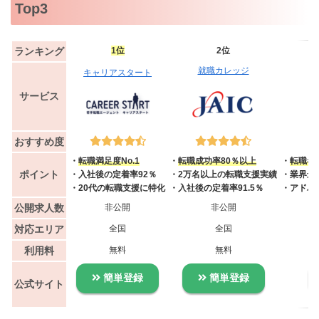
Top3
ランキング
1位
2位
就職カレッジ
キャリアスタート
サービス
おすすめ度
・
転職満足度No.1
・
転職成功率80％以上
・
転職者満
ポイント
・入社後の定着率92％
・2万名以上の転職支援実績
・業界最
・20代の転職支援に特化
・入社後の定着率91.5％
・アドバ
公開求人数
非公開
非公開
対応エリア
全国
全国
利用料
無料
無料
簡単登録
簡単登録
公式サイト