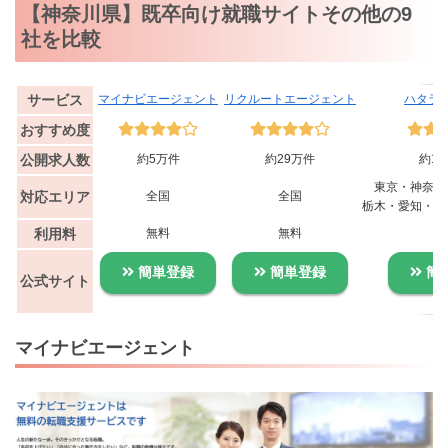
【神奈川県】既卒向け就職サイトその他の9
社を比較
サービス
マイナビエージェント
リクルートエージェント
ハタラ
おすすめ度
公開求人数
約5万件
約29万件
約1,
東京・神奈川
対応エリア
全国
全国
栃木・愛知・大
利用料
無料
無料
無
簡単登録
簡単登録
簡
公式サイト
マイナビエージェント