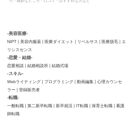
ろ・微妙なところ・口コミ・おすすめな人など
-美容医療-
|
|
|
|
|
NIPT
美容内服薬
医療ダイエット
リベルサス
医療脱毛
エ
リシスセンス
-恋愛・結婚-
|
|
恋愛相談
結婚相談所
結婚式場
-スキル-
|
|
|
Webライティング
プログラミング
動画編集
心理カウンセ
|
ラー
登録販売者
-転職-
|
|
|
|
|
一般転職
第二新卒転職
新卒就活
IT転職
保育士転職
看護
師転職