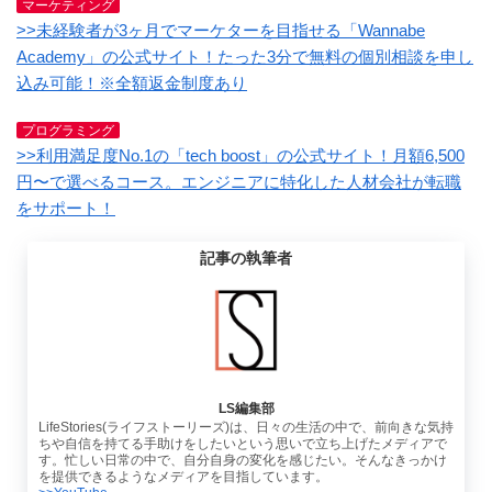
マーケティング
>>未経験者が3ヶ月でマーケターを目指せる「Wannabe
Academy」の公式サイト！たった3分で無料の個別相談を申し
込み可能！※全額返金制度あり
プログラミング
>>利用満足度No.1の「tech boost」の公式サイト！月額6,500
円〜で選べるコース。エンジニアに特化した人材会社が転職
をサポート！
記事の執筆者
LS編集部
LifeStories(ライフストーリーズ)は、日々の生活の中で、前向きな気持
ちや自信を持てる手助けをしたいという思いで立ち上げたメディアで
す。忙しい日常の中で、自分自身の変化を感じたい。そんなきっかけ
を提供できるようなメディアを目指しています。