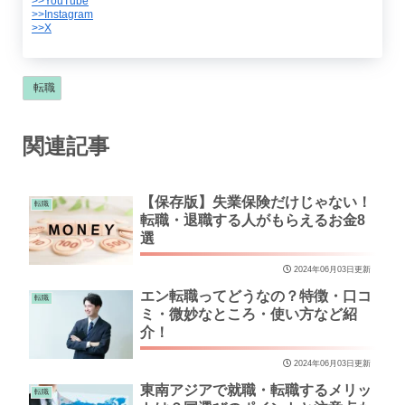
>>YouTube
>>Instagram
>>X
転職
関連記事
【保存版】失業保険だけじゃない！
転職
転職・退職する人がもらえるお金8
選
2024年06月03日更新
エン転職ってどうなの？特徴・口コ
転職
ミ・微妙なところ・使い方など紹
介！
2024年06月03日更新
東南アジアで就職・転職するメリッ
転職