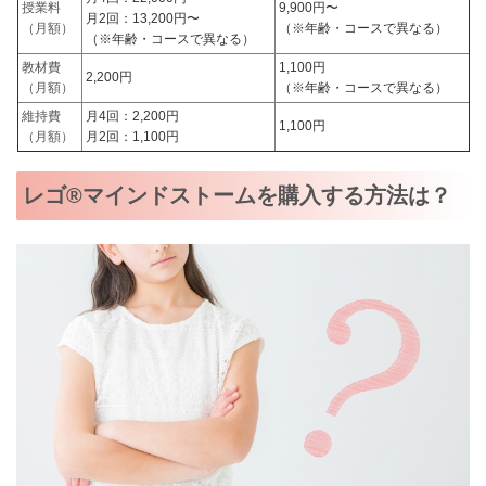
授業料
9,900円〜
月2回：13,200円〜
（月額）
（※年齢・コースで異なる）
（※年齢・コースで異なる）
教材費
1,100円
2,200円
（月額）
（※年齢・コースで異なる）
維持費
月4回：2,200円
1,100円
（月額）
月2回：1,100円
レゴ®マインドストームを購入する方法は？