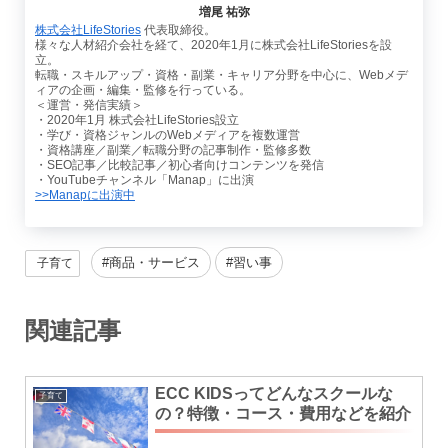
増尾 祐弥
株式会社LifeStories
代表取締役。
様々な人材紹介会社を経て、2020年1月に株式会社LifeStoriesを設
立。
転職・スキルアップ・資格・副業・キャリア分野を中心に、Webメデ
ィアの企画・編集・監修を行っている。
＜運営・発信実績＞
・2020年1月 株式会社LifeStories設立
・学び・資格ジャンルのWebメディアを複数運営
・資格講座／副業／転職分野の記事制作・監修多数
・SEO記事／比較記事／初心者向けコンテンツを発信
・YouTubeチャンネル「Manap」に出演
>>Manapに出演中
商品・サービス
習い事
子育て
関連記事
ECC KIDSってどんなスクールな
子育て
の？特徴・コース・費用などを紹介