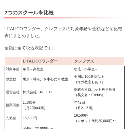
2つのスクールを比較
LITALICOワンダー、クレファスの対象年齢や金額などを比較
表にまとめました。
金額は全て税込表記です。
LITALICOワンダー
クレファス
対象年齢
年長～高校生
幼児・小学生～
全国に100教室以上
教室数
東京・神奈川を中心に16教室
（海外教室もあり）
株式会社ロボット科学教育
運営会社
株式会社LITALICO
（英文名：Crefus）
1回90分
年42回
授業回数
（月2回or4回）
（月2～5回）
16,500円
入塾金
16,500円
（ロボット代約20,000円〜）
月4回：22,000円〜