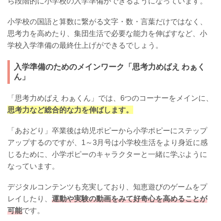
ら段階的に小学校の入学準備ができるようになっています。
小学校の国語と算数に繋がる文字・数・言葉だけではなく、
思考力を高めたり、集団生活で必要な能力を伸ばすなど、小
学校入学準備の最終仕上げができるでしょう。
入学準備のためのメインワーク「思考力めばえ わぁく
ん」
「思考力めばえ わぁくん」では、6つのコーナーをメインに、
思考力など総合的な力を伸ばします。
「あおどり」卒業後は幼児ポピーから小学ポピーにステップ
アップするのですが、1～3月号は小学校生活をより身近に感
じるために、小学ポピーのキャラクターと一緒に学ぶように
なっています。
デジタルコンテンツも充実しており、知恵遊びのゲームをプ
レイしたり、
運動や実験の動画をみて好奇心を高めることが
可能
です。