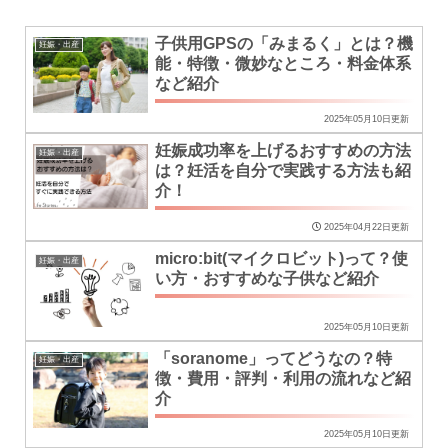
子供用GPSの「みまるく」とは？機
妊娠・出産
能・特徴・微妙なところ・料金体系
など紹介
2025年05月10日更新
妊娠成功率を上げるおすすめの方法
妊娠・出産
は？妊活を自分で実践する方法も紹
介！
2025年04月22日更新
micro:bit(マイクロビット)って？使
妊娠・出産
い方・おすすめな子供など紹介
2025年05月10日更新
「soranome」ってどうなの？特
妊娠・出産
徴・費用・評判・利用の流れなど紹
介
2025年05月10日更新