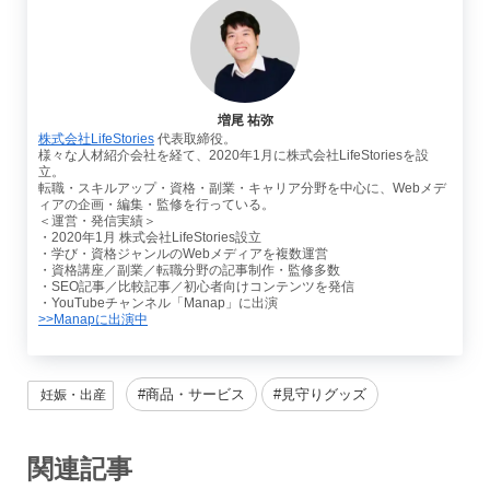
増尾 祐弥
株式会社LifeStories
代表取締役。
様々な人材紹介会社を経て、2020年1月に株式会社LifeStoriesを設
立。
転職・スキルアップ・資格・副業・キャリア分野を中心に、Webメデ
ィアの企画・編集・監修を行っている。
＜運営・発信実績＞
・2020年1月 株式会社LifeStories設立
・学び・資格ジャンルのWebメディアを複数運営
・資格講座／副業／転職分野の記事制作・監修多数
・SEO記事／比較記事／初心者向けコンテンツを発信
・YouTubeチャンネル「Manap」に出演
>>Manapに出演中
商品・サービス
見守りグッズ
妊娠・出産
関連記事