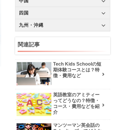
中国
四国
九州・沖縄
関連記事
Tech Kids Schoolの短
期体験コースとは？特
徴・費用など
英語教室のアミティー
ってどうなの？特徴・
コース・費用などを紹
介
マンツーマン英会話の