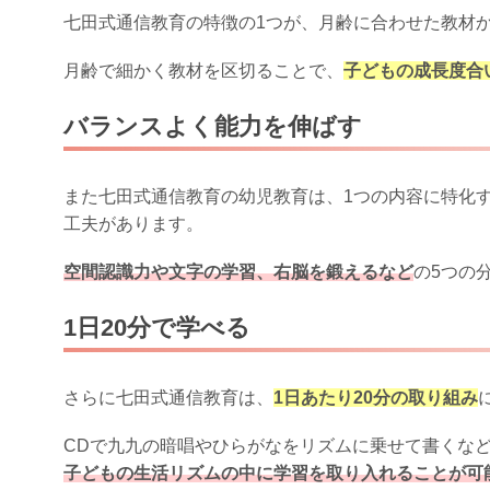
七田式通信教育の特徴の1つが、月齢に合わせた教材
月齢で細かく教材を区切ることで、
子どもの成長度合
バランスよく能力を伸ばす
また七田式通信教育の幼児教育は、1つの内容に特化
工夫があります。
空間認識力や文字の学習、右脳を鍛えるなど
の5つの
1日20分で学べる
さらに七田式通信教育は、
1日あたり20分の取り組み
CDで九九の暗唱やひらがなをリズムに乗せて書くな
子どもの生活リズムの中に学習を取り入れることが可