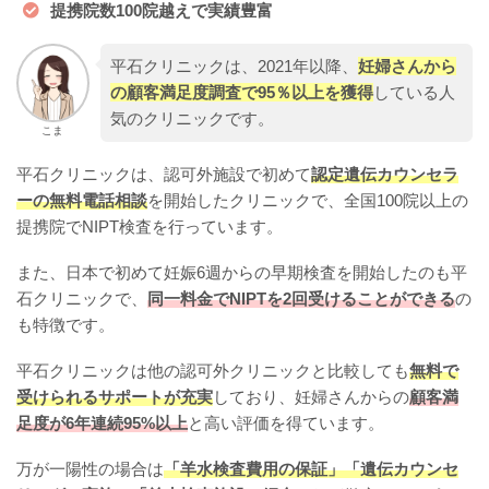
提携院数100院越えで実績豊富
平石クリニックは、2021年以降、
妊婦さんから
の顧客満足度調査で95％以上を獲得
している人
気のクリニックです。
こま
平石クリニックは、認可外施設で初めて
認定遺伝カウンセラ
ーの無料電話相談
を開始したクリニックで、全国100院以上の
提携院でNIPT検査を行っています。
また、日本で初めて妊娠6週からの早期検査を開始したのも平
石クリニックで、
同一料金でNIPTを2回受けることができる
の
も特徴です。
平石クリニックは他の認可外クリニックと比較しても
無料で
受けられるサポートが充実
しており、妊婦さんからの
顧客満
足度が6年連続95%以上
と高い評価を得ています。
万が一陽性の場合は
「羊水検査費用の保証」「遺伝カウンセ