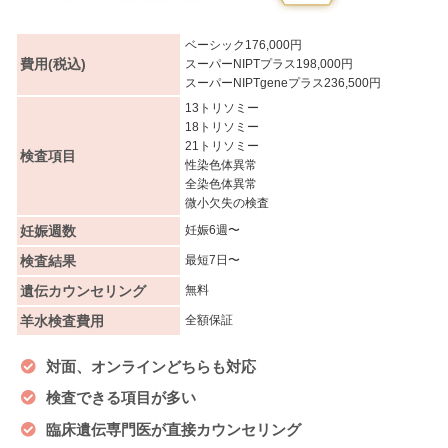
ベーシック176,000円
費用(税込)
スーパーNIPTプラス198,000円
スーパーNIPTgeneプラス236,500円
13トリソミー
18トリソミー
21トリソミー
検査項目
性染色体異常
全染色体異常
微小欠失の検査
妊娠週数
妊娠6週〜
検査結果
最短7日〜
遺伝カウンセリング
無料
羊水検査費用
全額保証
対面、オンラインどちらも対応
検査できる項目が多い
臨床遺伝専門医が直接カウンセリング