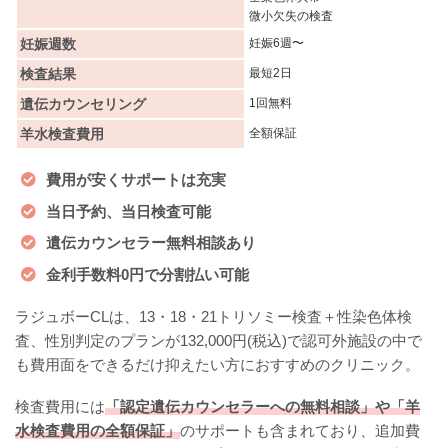
微小欠失の検査
妊娠週数
妊娠6週〜
検査結果
最短2日
遺伝カウンセリング
1回無料
羊水検査費用
全額保証
費用が安くサポートは充実
当日予約、当日検査可能
遺伝カウンセラー無料相談あり
金利手数料0円で分割払い可能
ラジュボーCLは、13・18・21トリソミー検査＋性染色体検
査、性別判定のプランが132,000円(税込)で認可外施設の中で
も費用面をできるだけ抑えたい方におすすめのクリニック。
検査費用には
「認定遺伝カウンセラーへの無料相談」や「羊
水検査費用の全額保証」
のサポートも含まれており、追加費