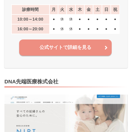
診療時間
月
火
水
木
金
土
日
祝
10:00～14:00
●
休
休
●
●
●
●
●
16:00～20:00
●
休
休
●
●
●
●
●
公式サイトで詳細を見る
DNA先端医療株式会社