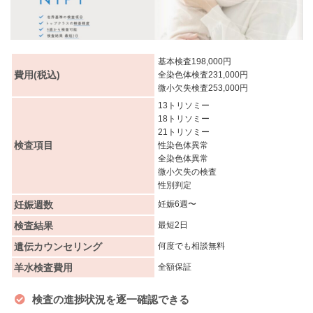
基本検査198,000円
費用(税込)
全染色体検査231,000円
微小欠失検査253,000円
13トリソミー
18トリソミー
21トリソミー
検査項目
性染色体異常
全染色体異常
微小欠失の検査
性別判定
妊娠週数
妊娠6週〜
検査結果
最短2日
遺伝カウンセリング
何度でも相談無料
羊水検査費用
全額保証
検査の進捗状況を逐一確認できる