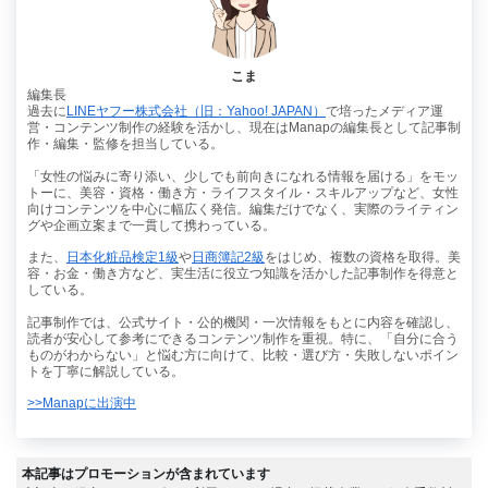
こま
編集長
過去に
LINEヤフー株式会社（旧：Yahoo! JAPAN）
で培ったメディア運
営・コンテンツ制作の経験を活かし、現在はManapの編集長として記事制
作・編集・監修を担当している。
「女性の悩みに寄り添い、少しでも前向きになれる情報を届ける」をモッ
トーに、美容・資格・働き方・ライフスタイル・スキルアップなど、女性
向けコンテンツを中心に幅広く発信。編集だけでなく、実際のライティン
グや企画立案まで一貫して携わっている。
また、
日本化粧品検定1級
や
日商簿記2級
をはじめ、複数の資格を取得。美
容・お金・働き方など、実生活に役立つ知識を活かした記事制作を得意と
している。
記事制作では、公式サイト・公的機関・一次情報をもとに内容を確認し、
読者が安心して参考にできるコンテンツ制作を重視。特に、「自分に合う
ものがわからない」と悩む方に向けて、比較・選び方・失敗しないポイン
トを丁寧に解説している。
>>Manapに出演中
本記事はプロモーションが含まれています