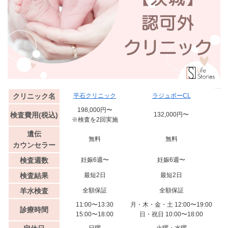
クリニック名
平石クリニック
ラジュボーCL
ミ
198,000円〜
検査費用(税込)
132,000円〜
※検査を2回実施
遺伝
無料
無料
カウンセラー
検査週数
妊娠6週〜
妊娠6週〜
検査結果
最短2日
最短2日
羊水検査
全額保証
全額保証
11:00〜13:30
月・木・金・土 12:00〜19:00
診療時間
15:00〜18:00
日・祝日 10:00〜18:00