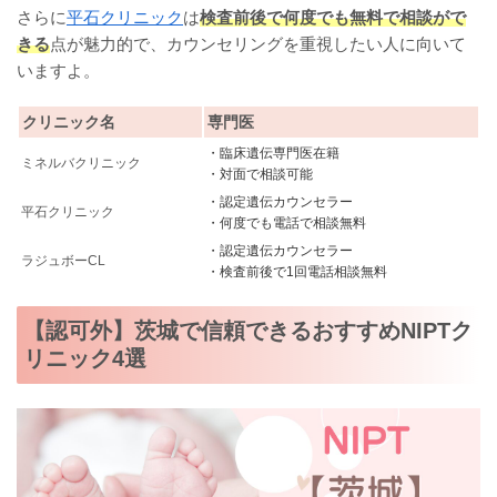
さらに
平石クリニック
は
検査前後で何度でも無料で相談がで
きる
点が魅力的で、カウンセリングを重視したい人に向いて
いますよ。
クリニック名
専門医
・臨床遺伝専門医在籍
ミネルバクリニック
・対面で相談可能
・認定遺伝カウンセラー
平石クリニック
・何度でも電話で相談無料
・認定遺伝カウンセラー
ラジュボーCL
・検査前後で1回電話相談無料
【認可外】茨城で信頼できるおすすめNIPTク
リニック4選