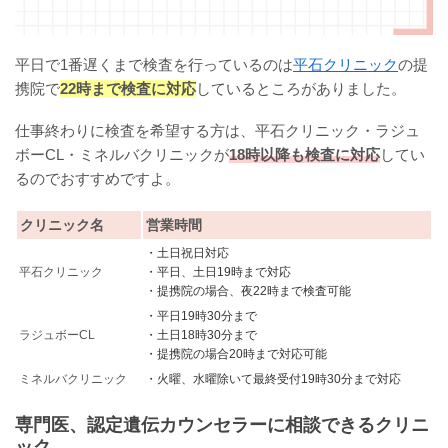
平日で1番遅くまで検査を行っているのは
平石クリニック
の提
携院で
22時まで検査に対応
しているところがありました。
仕事終わりに検査を希望する方は、平石クリニック・ラジュ
ボーCL・ミネルバクリニックが
18時以降も検査に対応
してい
るのでおすすめですよ。
クリニック名
営業時間
・土日祝日対応
平石クリニック
・平日、土日19時まで対応
・提携院の場合、夜22時まで検査可能
・平日19時30分まで
ラジュボーCL
・土日18時30分まで
・提携院の場合20時まで対応可能
ミネルバクリニック
・火曜、水曜除いて最終受付19時30分まで対応
専門医、認定遺伝カウンセラーに相談できるクリニ
ック