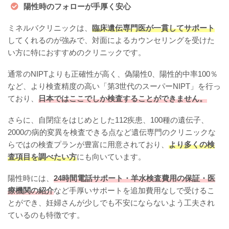
陽性時のフォローが手厚く安心
ミネルバクリニックは、
臨床遺伝専門医が一貫してサポート
してくれるのが強みで、対面によるカウンセリングを受けた
い方に特におすすめのクリニックです。
通常のNIPTよりも正確性が高く、偽陽性0、陽性的中率100％
など、より検査精度の高い「第3世代のスーパーNIPT」を行っ
ており、
日本ではここでしか検査することができません。
さらに、自閉症をはじめとした112疾患、100種の遺伝子、
2000の病的変異を検査できる点など遺伝専門のクリニックな
らではの検査プランが豊富に用意されており、
より多くの検
査項目を調べたい方
にも向いています。
陽性時には、
24時間電話サポート・羊水検査費用の保証・医
療機関の紹介
など手厚いサポートを追加費用なしで受けるこ
とができ、妊婦さんが少しでも不安にならないよう工夫され
ているのも特徴です。