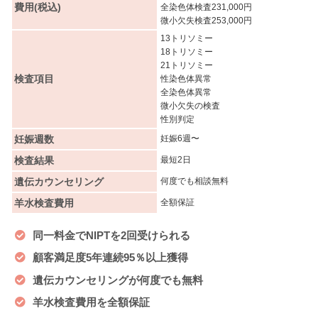
費用(税込)
全染色体検査231,000円
微小欠失検査253,000円
13トリソミー
18トリソミー
21トリソミー
検査項目
性染色体異常
全染色体異常
微小欠失の検査
性別判定
妊娠週数
妊娠6週〜
検査結果
最短2日
遺伝カウンセリング
何度でも相談無料
羊水検査費用
全額保証
同一料金でNIPTを2回受けられる
顧客満足度5年連続95％以上獲得
遺伝カウンセリングが何度でも無料
羊水検査費用を全額保証