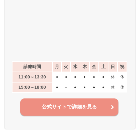
診療時間
月
火
水
木
金
土
日
祝
11:00～13:30
●
●
●
●
●
●
休
休
15:00～18:00
●
–
●
●
●
●
休
休
公式サイトで詳細を見る