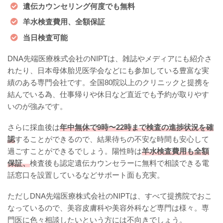
遺伝カウンセリング何度でも無料
羊水検査費用、全額保証
当日検査可能
DNA先端医療株式会社のNIPTは、雑誌やメディアにも紹介さ
れたり、日本母体胎児医学会などにも参加している豊富な実
績のある専門会社です。全国80院以上のクリニックと提携を
結んでいる為、仕事帰りや休日など直近でも予約が取りやす
いのが強みです。
さらに採血後は
年中無休で9時〜22時まで検査の進捗状況を確
認
することができるので、結果待ちの不安な時間も安心して
過ごすことができるでしょう。陽性時は
羊水検査費用も全額
保証、
検査後も認定遺伝カウンセラーに無料で相談できる電
話窓口を設置しているなどサポート面も充実。
ただしDNA先端医療株式会社のNIPTは、すべて提携院でおこ
なっているので、美容皮膚科や美容外科など専門は様々。専
門医に色々相談したいという方には不向きでしょう。