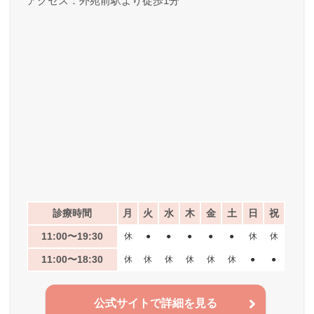
アクセス：外苑前駅より徒歩1分
診療時間
月
火
水
木
金
土
日
祝
11:00〜19:30
休
●
●
●
●
●
休
休
11:00〜18:30
休
休
休
休
休
休
●
●
公式サイトで詳細を見る