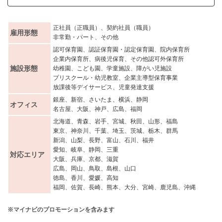
正社員（正職員）、契約社員（職員）
雇用形態
非常勤・パート、その他
認可保育園、認証保育園・認定保育園、院内保育所
企業内保育所、病後児保育、その他認可外保育所
施設形態
幼稚園、こども園、学童施設、障がい児施設
プリスクール・幼児教室、企業主導型保育事業
放課後等デイサービス、児童発達支援
銀座、新宿、さいたま、横浜、静岡
オフィス
名古屋、大阪、神戸、広島、福岡
北海道、青森、岩手、宮城、秋田、山形、福島
東京、神奈川、千葉、埼玉、茨城、栃木、群馬
新潟、山梨、長野、富山、石川、福井
愛知、岐阜、静岡、三重
対応エリア
大阪、兵庫、京都、滋賀
広島、岡山、鳥取、島根、山口
徳島、香川、愛媛、高知
福岡、佐賀、長崎、熊本、大分、宮崎、鹿児島、沖縄
※マイナビのプロモーションを含みます