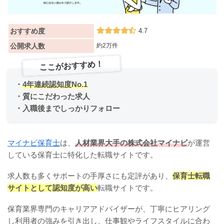
おすすめ度
4.7
公開求人数
約2万件
ここがおすすめ！
・
4年連続認知度No.1
・質にこだわった求人
・入職後までしっかりフォロー
マイナビ保育士
は、
人材業界大手の株式会社マイナビ
が運営
している保育士に特化した転職サイトです。
求人数も多くサポートの手厚さにも定評があり、
保育士転職
サイトとして認知度が高い
転職サイトです。
保育業界専門のキャリアアドバイザーが、丁寧にヒアリング
し利用者の強みを引き出し、仕事観やライフスタイルに合わ