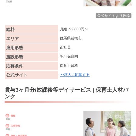
公式サイトより抜粋
給料
月給192,800円〜
エリア
群馬県前橋市
雇用形態
正社員
施設形態
認可保育園
応募条件
保育士資格
公式サイト
>>求人に応募する
賞与3ヶ月分/放課後等デイサービス | 保育士人材バ
ンク