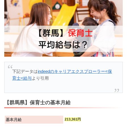
下記データは
indeedのキャリアエクスプローラー<保
育士<給与
より引用
【群馬県】保育士の基本月給
基本月給
213,361円