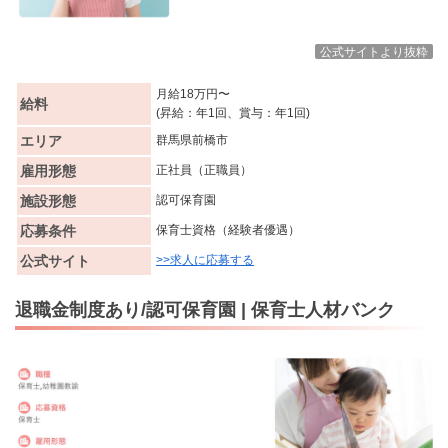
公式サイトより抜粋
月給18万円〜
給料
(昇給：年1回、賞与：年1回)
エリア
群馬県前橋市
雇用形態
正社員（正職員）
施設形態
認可保育園
応募条件
保育士資格（経験者優遇）
公式サイト
>>求人に応募する
退職金制度あり/認可保育園 | 保育士人材バンク