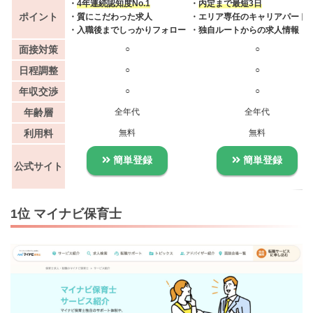
・
4年連続認知度No.1
・
内定まで最短3日
ポイント
・質にこだわった求人
・エリア専任のキャリアパート
・入職後までしっかりフォロー
・独自ルートからの求人情報
面接対策
○
○
日程調整
○
○
年収交渉
○
○
年齢層
全年代
全年代
利用料
無料
無料
簡単登録
簡単登録
公式サイト
1位 マイナビ保育士