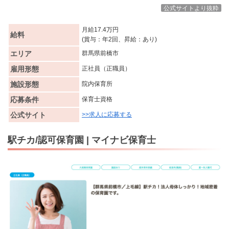
公式サイトより抜粋
月給17.4万円
給料
(賞与：年2回、昇給：あり)
エリア
群馬県前橋市
雇用形態
正社員（正職員）
施設形態
院内保育所
応募条件
保育士資格
公式サイト
>>求人に応募する
駅チカ/認可保育園 | マイナビ保育士