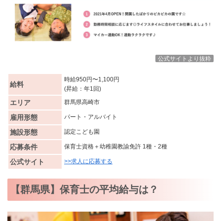
公式サイトより抜粋
時給950円〜1,100円
給料
(昇給：年1回)
エリア
群馬県高崎市
雇用形態
パート・アルバイト
施設形態
認定こども園
応募条件
保育士資格＋幼稚園教諭免許 1種・2種
公式サイト
>>求人に応募する
【群馬県】保育士の平均給与は？