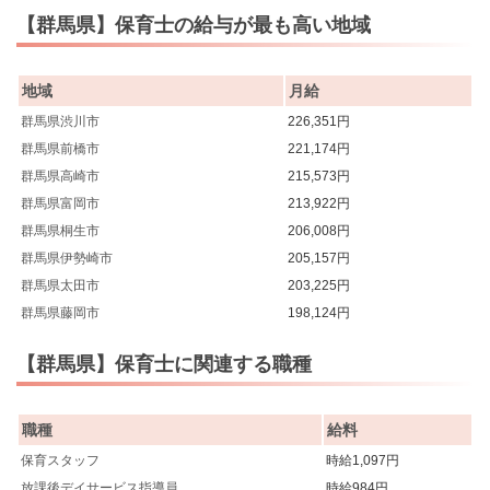
【群馬県】保育士の給与が最も高い地域
地域
月給
群馬県渋川市
226,351円
群馬県前橋市
221,174円
群馬県高崎市
215,573円
群馬県富岡市
213,922円
群馬県桐生市
206,008円
群馬県伊勢崎市
205,157円
群馬県太田市
203,225円
群馬県藤岡市
198,124円
【群馬県】保育士に関連する職種
職種
給料
保育スタッフ
時給1,097円
放課後デイサービス指導員
時給984円