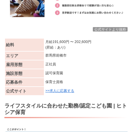
公式サイトより抜粋
月給
191,600円 〜 202,600円
給料
(昇給：あり)
エリア
群馬県前橋市
雇用形態
正社員
施設形態
認可保育園
応募条件
保育士資格
公式サイト
>>求人に応募する
ライフスタイルに合わせた勤務/認定こども園 | ヒト
シア保育