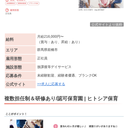
公式サイトより抜粋
月給216,000円〜
給料
（賞与：あり、昇給：あり）
エリア
群馬県前橋市
雇用形態
正社員
施設形態
放課後等デイサービス
応募条件
未経験歓迎、経験者優遇、ブランクOK
公式サイト
>>求人に応募する
複数担任制＆研修あり/認可保育園 | ヒトシア保育