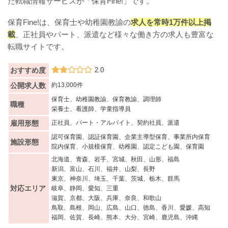
た転職情報サービスが「保育Fine!」です。
保育Fine!は、保育士や幼稚園教諭の
求人を常時1万件以上掲
載
、正社員やパート、派遣など様々な働き方の求人も豊富な
転職サイトです。
おすすめ度
2.0
公開求人数
約13,000件
保育士、幼稚園教諭、保育教諭、調理師
職種
栄養士、看護師、学童指導員
雇用形態
正社員、パート・アルバイト、契約社員、派遣
認可保育園、認証保育園、企業主導型保育、事業所内保育
施設形態
院内保育、小規模保育、幼稚園、認定こども園、保育園
北海道、青森、岩手、宮城、秋田、山形、福島
新潟、富山、石川、福井、山梨、長野
東京、神奈川、埼玉、千葉、茨城、栃木、群馬
対応エリア
岐阜、静岡、愛知、三重
滋賀、京都、大阪、兵庫、奈良、和歌山
鳥取、島根、岡山、広島、山口、徳島、香川、愛媛、高知
福岡、佐賀、長崎、熊本、大分、宮崎、鹿児島、沖縄