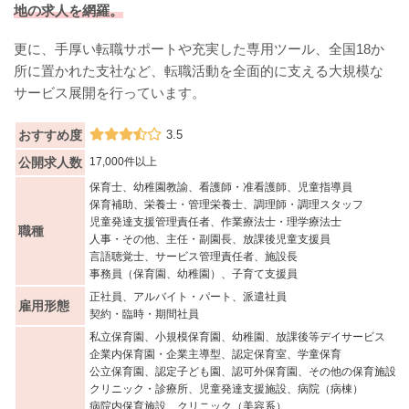
地の求人を網羅。
更に、手厚い転職サポートや充実した専用ツール、全国18か
所に置かれた支社など、転職活動を全面的に支える大規模な
サービス展開を行っています。
おすすめ度
3.5
公開求人数
17,000件以上
保育士、幼稚園教諭、看護師・准看護師、児童指導員
保育補助、栄養士・管理栄養士、調理師・調理スタッフ
児童発達支援管理責任者、作業療法士・理学療法士
職種
人事・その他、主任・副園長、放課後児童支援員
言語聴覚士、サービス管理責任者、施設長
事務員（保育園、幼稚園）、子育て支援員
正社員、アルバイト・パート、派遣社員
雇用形態
契約・臨時・期間社員
私立保育園、小規模保育園、幼稚園、放課後等デイサービス
企業内保育園・企業主導型、認定保育室、学童保育
公立保育園、認定子ども園、認可外保育園、その他の保育施設
クリニック・診療所、児童発達支援施設、病院（病棟）
病院内保育施設、クリニック（美容系）