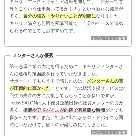
キャリアブック・キャリア講座を通して、「自分って意
外とこういう仕事向いてるかも！」という新たな発見が
多く、
自分の強み・やりたいことが明確に
なりました。
キャリア講座も何回も受講可能で、自分のペースで進め
られるのでとてもおすすめです。
公式サイトより引用
メンターさんが優秀
第一志望企業の内定を得るために、キャリアメンターさ
んに選考対策面談を行っていただきました。
サポートしてもらう中で感じたのは、
メンターさんの質
が圧倒的に高かった
ことです。他の就活支援サービスは4
回生の先輩の方に支援してもらうことが多いですが、
irodasSALONは大手優良企業出身の社員メンターの方が
多く、
指摘やアドバイスが的確で有意義な時間
がとても
多かったです。また、社会に出てからのアドバイスも同
時にいただけて、働くのが楽しみになりました。
公式サイトより引用