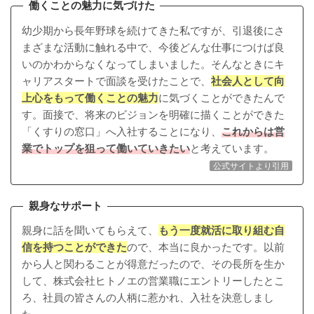
働くことの魅力に気づけた
幼少期から長年野球を続けてきた私ですが、引退後にさ
まざまな活動に触れる中で、今後どんな仕事につけば良
いのかわからなくなってしまいました。そんなときにキ
ャリアスタートで面談を受けたことで、
社会人として向
上心をもって働くことの魅力
に気づくことができたんで
す。面接で、将来のビジョンを明確に描くことができた
「くすりの窓口」へ入社することになり、
これからは営
業でトップを狙って働いていきたい
と考えています。
公式サイトより引用
親身なサポート
親身に話を聞いてもらえて、
もう一度就活に取り組む自
信を持つことができた
ので、本当に良かったです。以前
から人と関わることが得意だったので、その長所を生か
して、株式会社ヒトノエの営業職にエントリーしたとこ
ろ、社員の皆さんの人柄に惹かれ、入社を決意しまし