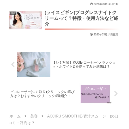
2026年05月14日更新
(ライスビギン)プログレスナイトク
美容
リームって？特徴・使用方法など紹
介
2026年05月14日更新
【シミ対策】KOSE(コーセー)メラノショ
ットホワイトDを使ってみた感想は？
ピコレーザー(シミ取り)クリニックの選び
方は？おすすめのクリニック4選紹介！
ホーム
美容
AOJIRU SMOOTHIE(青汁スムージー)の口
コミ・評判は？