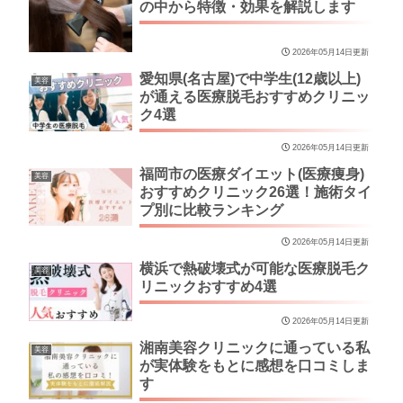
の中から特徴・効果を解説します
2026年05月14日更新
愛知県(名古屋)で中学生(12歳以上)
美容
が通える医療脱毛おすすめクリニッ
ク4選
2026年05月14日更新
福岡市の医療ダイエット(医療痩身)
美容
おすすめクリニック26選！施術タイ
プ別に比較ランキング
2026年05月14日更新
横浜で熱破壊式が可能な医療脱毛ク
美容
リニックおすすめ4選
2026年05月14日更新
湘南美容クリニックに通っている私
美容
が実体験をもとに感想を口コミしま
す