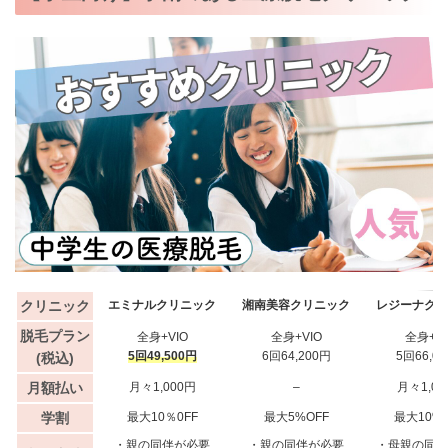
クリニック
エミナルクリニック
湘南美容クリニック
レジーナクリ
脱毛プラン
全身+VIO
全身+VIO
全身+VI
5回49,500円
6回64,200円
5回66,0
(税込)
月額払い
月々1,000円
–
月々1,00
学割
最大10％0FF
最大5%OFF
最大10%O
・親の同伴が必要
・親の同伴が必要
・母親の同伴