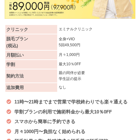
クリニック
エミナルクリニック
脱毛プラン
全身+VIO
5回49,500円
(税込)
月額払い
月々1,000円
学割
最大10％0FF
親の同伴が必要
契約方法
学生証の提示
追加費用
なし
11時〜21時までまで営業で学校終わりでも楽々通える
学割プランの利用で施術料金から最大10％0FF
スマホから簡単に予約できる
月々1000円〜負担なく始められる