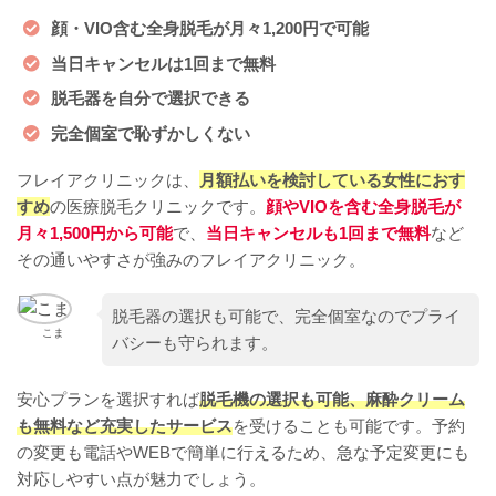
顔・VIO含む全身脱毛が月々1,200円で可能
当日キャンセルは1回まで無料
脱毛器を自分で選択できる
完全個室で恥ずかしくない
フレイアクリニックは、
月額払いを検討している女性におす
すめ
の医療脱毛クリニックです。
顔やVIOを含む全身脱毛が
月々1,500円から可能
で、
当日キャンセルも1回まで無料
など
その通いやすさが強みのフレイアクリニック。
脱毛器の選択も可能で、完全個室なのでプライ
こま
バシーも守られます。
安心プランを選択すれば
脱毛機の選択も可能、麻酔クリーム
も無料など充実したサービス
を受けることも可能です。予約
の変更も電話やWEBで簡単に行えるため、急な予定変更にも
対応しやすい点が魅力でしょう。