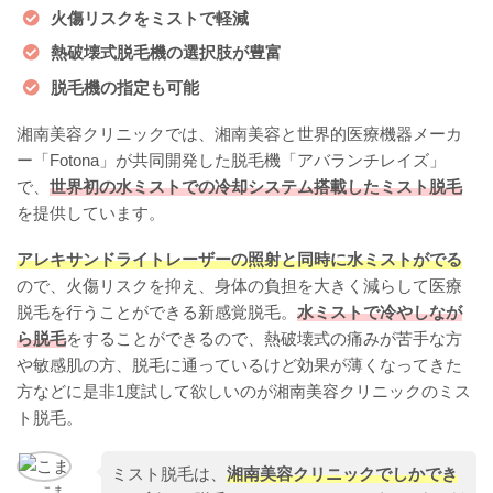
火傷リスクをミストで軽減
熱破壊式脱毛機の選択肢が豊富
脱毛機の指定も可能
湘南美容クリニックでは、湘南美容と世界的医療機器メーカ
ー「Fotona」が共同開発した脱毛機「アバランチレイズ」
で、
世界初の水ミストでの冷却システム搭載したミスト脱毛
を提供しています。
アレキサンドライトレーザーの照射と同時に水ミストがでる
ので、火傷リスクを抑え、身体の負担を大きく減らして医療
脱毛を行うことができる新感覚脱毛。
水ミストで冷やしなが
ら脱毛
をすることができるので、熱破壊式の痛みが苦手な方
や敏感肌の方、脱毛に通っているけど効果が薄くなってきた
方などに是非1度試して欲しいのが湘南美容クリニックのミス
ト脱毛。
ミスト脱毛は、
湘南美容クリニックでしかでき
こま