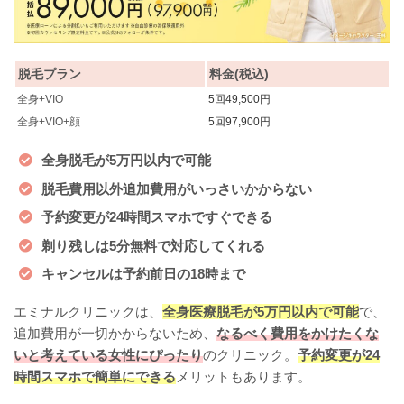
脱毛プラン
料金(税込)
全身+VIO
5回49,500円
全身+VIO+顔
5回97,900円
全身脱毛が5万円以内で可能
脱毛費用以外追加費用がいっさいかからない
予約変更が24時間スマホですぐできる
剃り残しは5分無料で対応してくれる
キャンセルは予約前日の18時まで
エミナルクリニックは、
全身医療脱毛が5万円以内で可能
で、
追加費用が一切かからないため、
なるべく費用をかけたくな
いと考えている女性にぴったり
のクリニック。
予約変更が24
時間スマホで簡単にできる
メリットもあります。