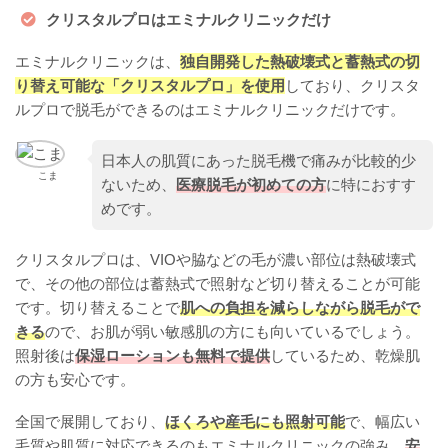
クリスタルプロはエミナルクリニックだけ
エミナルクリニックは、
独自開発した熱破壊式と蓄熱式の切
り替え可能な「クリスタルプロ」を使用
しており、クリスタ
ルプロで脱毛ができるのはエミナルクリニックだけです。
日本人の肌質にあった脱毛機で痛みが比較的少
こま
ないため、
医療脱毛が初めての方
に特におすす
めです。
クリスタルプロは、VIOや脇などの毛が濃い部位は熱破壊式
で、その他の部位は蓄熱式で照射など切り替えることが可能
です。切り替えることで
肌への負担を減らしながら脱毛がで
きる
ので、お肌が弱い敏感肌の方にも向いているでしょう。
照射後は
保湿ローションも無料で提供
しているため、乾燥肌
の方も安心です。
全国で展開しており、
ほくろや産毛にも照射可能
で、幅広い
毛質や肌質に対応できるのもエミナルクリニックの強み。
安