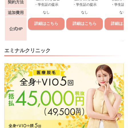
契約方法
・学生証の提示
・学生証の提示
・学生証の
追加費用
なし
なし
なし
詳細はこちら
詳細はこちら
詳細はこ
公式HP
エミナルクリニック