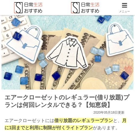
メニュー
エアークローゼットのレギュラー(借り放題)プ
ランは何回レンタルできる？【知恵袋】
2020年05月18日更新
エアークローゼットには
借り放題のレギュラープラン
と、
月
に1回までと利用に制限が付くライトプラン
があります。