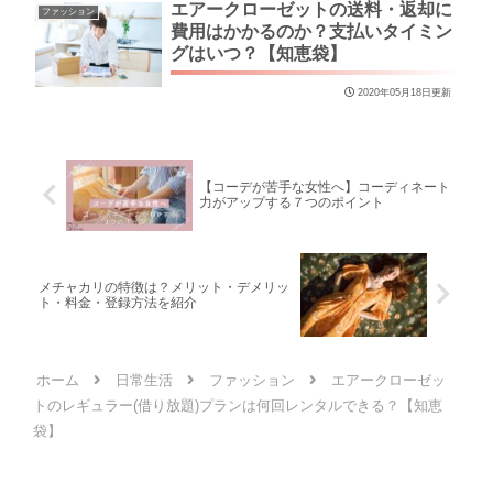
エアークローゼットの送料・返却に
ファッション
費用はかかるのか？支払いタイミン
グはいつ？【知恵袋】
2020年05月18日更新
【コーデが苦手な女性へ】コーディネート
力がアップする７つのポイント
メチャカリの特徴は？メリット・デメリッ
ト・料金・登録方法を紹介
ホーム
日常生活
ファッション
エアークローゼッ
トのレギュラー(借り放題)プランは何回レンタルできる？【知恵
袋】