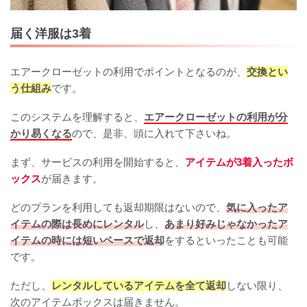
届く洋服は3着
エアークローゼットの利用でポイントとなるのが、
交換とい
う仕組み
です。
このシステムを理解すると、
エアークローゼットの利用が分
かり易くなる
ので、是非、頭に入れて下さいね。
まず、サービスの利用を開始すると、
アイテムが3着入ったボ
ックス
が届きます。
どのプランを利用しても返却期限はないので、
気に入ったア
イテムの際は長めにレンタル
し、
あまり好みじゃなかったア
イテムの時には短いペースで返却
をするといったことも可能
です。
ただし、
レンタルしているアイテムを全て返却
しない限り、
次のアイテムボックスは届きません。