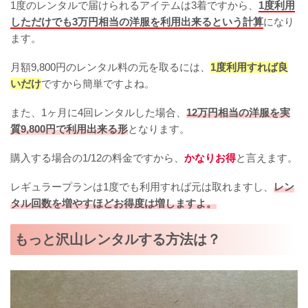
1度のレンタルで届けられるアイテムは3着ですから、
1度利用
しただけでも3万円相当の洋服を利用出来るという計算
になり
ます。
月額9,800円のレンタル料の元を取るには、
1度利用すれば良
いだけ
ですから簡単ですよね。
また、1ヶ月に4回レンタルした場合、
12万円相当の洋服を実
質9,800円で利用出来る形
となります。
購入する場合の1/12の料金ですから、
かなりお得
と言えます。
レギュラープランは1度でも利用すれば元は取れますし、
レン
タル回数を増やすほどお得度は増しますよ。
もっと沢山レンタルする方法は？