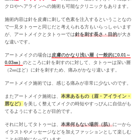
クロやヘアラインへの施術も可能なクリニックもあります。
施術内容は針を皮膚に刺して色素を注入するということなの
で一見タトゥーと同じだと考えられる方もいらっしゃいます
が、アートメイクとタトゥーでは
針を刺す長さ・目的
が大き
な違いです。
アートメイクの場合は
皮膚のかなり浅い層（一般的に0.01～
0.03㎜）
のところに針を刺すのに対して、タトゥーは深い層
（2㎜ほど）に針を刺すため、痛みがかなり違います。
アートメイク施術では、感じる痛みが非常に少ないのです。
またアートメイク施術は、
本来あるもの（眉・アイライン・
唇など）
を美しく整えてメイクの時短やすっぴんに自信がも
てるようにすることが目的です。
それに対してタトゥーは、
本来何もない場所（肌）
に一から
イラストやメッセージなどを加えファッションとして楽しむ
ことが目的になっています。