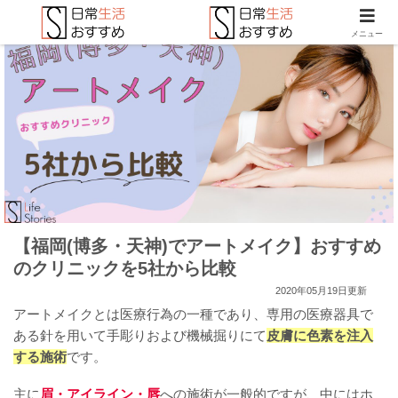
メニュー
【福岡(博多・天神)でアートメイク】おすすめ
のクリニックを5社から比較
2020年05月19日更新
アートメイクとは医療行為の一種であり、専用の医療器具で
ある針を用いて手彫りおよび機械掘りにて
皮膚に色素を注入
する施術
です。
主に
眉・アイライン・唇
への施術が一般的ですが、中にはホ