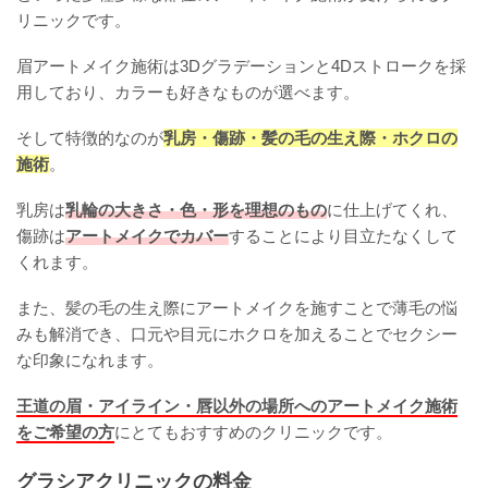
リニックです。
眉アートメイク施術は3Dグラデーションと4Dストロークを採
用しており、カラーも好きなものが選べます。
そして特徴的なのが
乳房・傷跡・髪の毛の生え際・ホクロの
施術
。
乳房は
乳輪の大きさ・色・形を理想のもの
に仕上げてくれ、
傷跡は
アートメイクでカバー
することにより目立たなくして
くれます。
また、髪の毛の生え際にアートメイクを施すことで薄毛の悩
みも解消でき、口元や目元にホクロを加えることでセクシー
な印象になれます。
王道の眉・アイライン・唇以外の場所へのアートメイク施術
をご希望の方
にとてもおすすめのクリニックです。
グラシアクリニックの料金