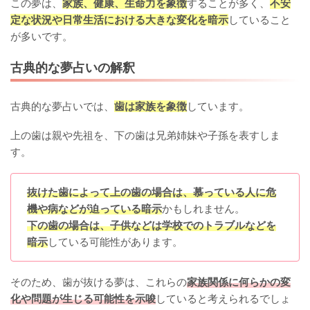
この夢は、
家族、健康、生命力を象徴
することが多く、
不安
定な状況や日常生活における大きな変化を暗示
していること
が多いです。
古典的な夢占いの解釈
古典的な夢占いでは、
歯は家族を象徴
しています。
上の歯は親や先祖を、下の歯は兄弟姉妹や子孫を表すしま
す。
抜けた歯によって上の歯の場合は、慕っている人に危
機や病などが迫っている暗示
かもしれません。
下の歯の場合は、子供などは学校でのトラブルなどを
暗示
している可能性があります。
そのため、歯が抜ける夢は、これらの
家族関係に何らかの変
化や問題が生じる可能性を示唆
していると考えられるでしょ