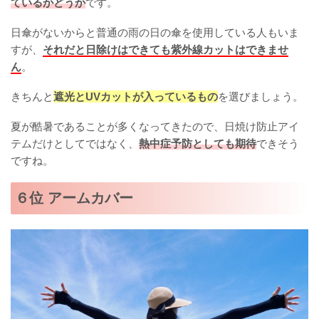
ているかどうか
です。
日傘がないからと普通の雨の日の傘を使用している人もいま
すが、
それだと日除けはできても紫外線カットはできませ
ん
。
きちんと
遮光とUVカットが入っているもの
を選びましょう。
夏が酷暑であることが多くなってきたので、日焼け防止アイ
テムだけとしてではなく、
熱中症予防としても期待
できそう
ですね。
６位 アームカバー