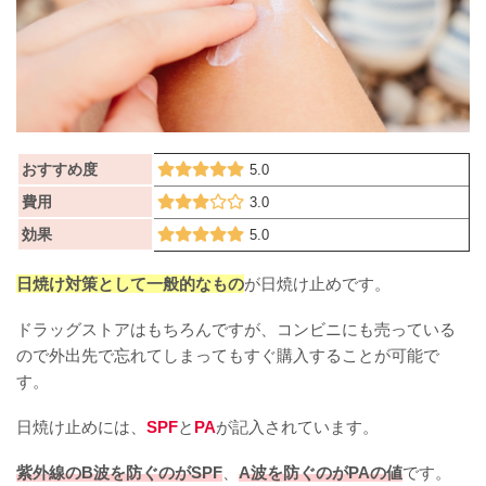
おすすめ度
5.0
費用
3.0
効果
5.0
日焼け対策として一般的なもの
が日焼け止めです。
ドラッグストアはもちろんですが、コンビニにも売っている
ので外出先で忘れてしまってもすぐ購入することが可能で
す。
日焼け止めには、
SPF
と
PA
が記入されています。
紫外線のB波を防ぐのがSPF
、
A波を防ぐのがPAの値
です。