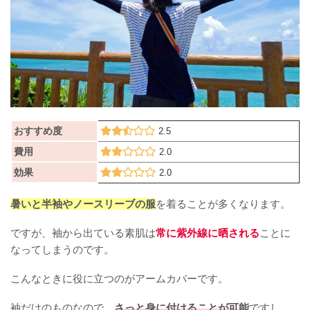
おすすめ度
2.5
費用
2.0
効果
2.0
暑いと半袖やノースリーブの服
を着ることが多くなります。
ですが、袖から出ている素肌は
常に紫外線に晒される
ことに
なってしまうのです。
こんなときに役に立つのがアームカバーです。
袖だけのものなので、
さっと身に付けることが可能
ですし、