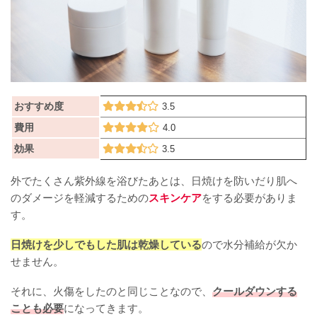
おすすめ度
3.5
費用
4.0
効果
3.5
外でたくさん紫外線を浴びたあとは、日焼けを防いだり肌へ
のダメージを軽減するための
スキンケア
をする必要がありま
す。
日焼けを少しでもした肌は乾燥している
ので水分補給が欠か
せません。
それに、火傷をしたのと同じことなので、
クールダウンする
ことも必要
になってきます。