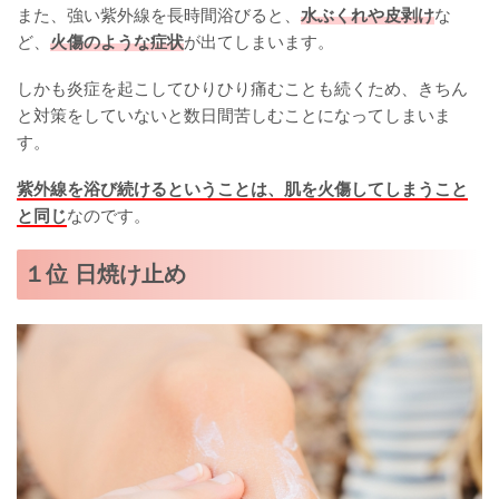
また、強い紫外線を長時間浴びると、
水ぶくれや皮剥け
な
ど、
火傷のような症状
が出てしまいます。
しかも炎症を起こしてひりひり痛むことも続くため、きちん
と対策をしていないと数日間苦しむことになってしまいま
す。
紫外線を浴び続けるということは、肌を火傷してしまうこと
と同じ
なのです。
１位 日焼け止め