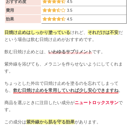
おすすめ度
4.5
費用
3.5
効果
4.5
日焼け止めはしっかり塗っている
けれど、
それだけは不安
だ
という場合は飲む日焼け止めがおすすめです。
飲む日焼け止めとは、
いわゆるサプリメント
です。
紫外線を浴びても、メラニンを作らせないようにしてくれま
す。
ちょっとした外出で日焼け止めを塗るのを忘れてしまって
も、
飲む日焼け止めを常用していれば少し安心できますね
。
商品を選ぶときに注目したい成分が
ニュートロックスサン
で
す。
この成分は
紫外線から肌を守る効果
があります。