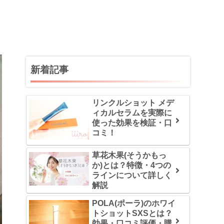
新着記事
リンクルショット メデ
ィカルセラムを実際に
使った効果を検証・口
コミ！
草花木果(そうかもっ
か)とは？特徴・4つの
ラインについて詳しく
解説
POLA(ポーラ)のホワイ
トショットSXSとは？
効果・口コミ評価・購