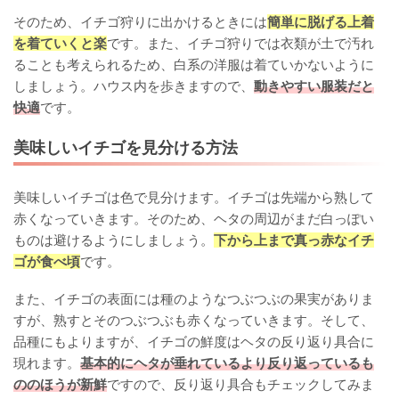
そのため、イチゴ狩りに出かけるときには
簡単に脱げる上着
を着ていくと楽
です。また、イチゴ狩りでは衣類が土で汚れ
ることも考えられるため、白系の洋服は着ていかないように
しましょう。ハウス内を歩きますので、
動きやすい服装だと
快適
です。
美味しいイチゴを見分ける方法
美味しいイチゴは色で見分けます。イチゴは先端から熟して
赤くなっていきます。そのため、ヘタの周辺がまだ白っぽい
ものは避けるようにしましょう。
下から上まで真っ赤なイチ
ゴが食べ頃
です。
また、イチゴの表面には種のようなつぶつぶの果実がありま
すが、熟すとそのつぶつぶも赤くなっていきます。そして、
品種にもよりますが、イチゴの鮮度はヘタの反り返り具合に
現れます。
基本的にヘタが垂れているより反り返っているも
ののほうが新鮮
ですので、反り返り具合もチェックしてみま