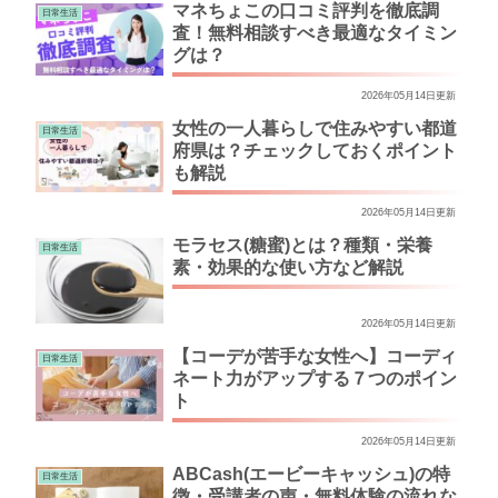
マネちょこの口コミ評判を徹底調
日常生活
査！無料相談すべき最適なタイミン
グは？
2026年05月14日更新
女性の一人暮らしで住みやすい都道
日常生活
府県は？チェックしておくポイント
も解説
2026年05月14日更新
モラセス(糖蜜)とは？種類・栄養
日常生活
素・効果的な使い方など解説
2026年05月14日更新
【コーデが苦手な女性へ】コーディ
日常生活
ネート力がアップする７つのポイン
ト
2026年05月14日更新
ABCash(エービーキャッシュ)の特
日常生活
徴・受講者の声・無料体験の流れな