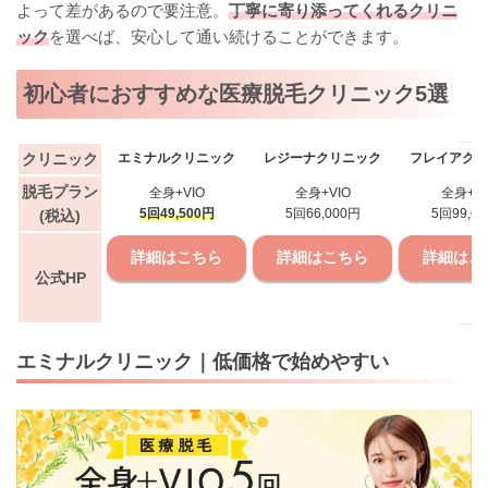
よって差があるので要注意。
丁寧に寄り添ってくれるクリニ
ック
を選べば、安心して通い続けることができます。
初心者におすすめな医療脱毛クリニック5選
クリニック
エミナルクリニック
レジーナクリニック
フレイアクリ
脱毛プラン
全身+VIO
全身+VIO
全身+VI
5回49,500円
5回66,000円
5回99,6
(税込)
詳細はこちら
詳細はこちら
詳細はこ
公式HP
エミナルクリニック｜低価格で始めやすい