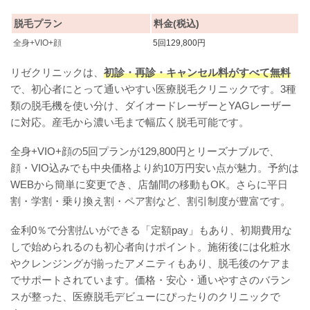
脱毛プラン
料金(税込)
全身+VIO+顔
5回129,800円
リゼクリニックは、
初診・再診・キャンセル料がすべて無料
で、初心者にとって通いやすい医療脱毛クリニックです。3種
類の脱毛機を使い分け、ダイオードレーザーとYAGレーザー
に対応。産毛から濃い毛まで幅広く脱毛可能です。
全身+VIO+顔の5回プランが129,800円とリーズナブルで、
顔・VIO込みでも中央価格より約10万円安い点が魅力。予約は
WEBから簡単に変更でき、店舗間の移動もOK。さらに平日
割・学割・乗り換え割・ペア割など、割引制度が豊富です。
金利0％で分割払いができる「定額pay」もあり、初期費用な
しで始められるのも初心者向けポイント。施術後には化粧水
やクレンジングが揃ったアメニティもあり、脱毛後のケアま
でサポートされています。価格・安心・通いやすさのバラン
スが整った、医療脱毛デビューにぴったりのクリニックで