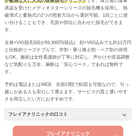
が敏感な人に人気の医療脱毛クリニック
です。厚労省の薬事
承認を受けたメディオスターシリーズの脱毛機を採用し、熱
破壊式と蓄熱式の2つの照射方法から選択可能。1回ごとに使
い分けることもでき、毛質や部位に合わせた脱毛ができま
す。
全身+VIO脱毛5回が69,300円(税込)、顔+VIO込みでも約11万円
と比較的リーズナブルで、学割・乗り換え割・ペア割の併用
もOK。施術は女性看護師が丁寧に対応し、声かけや室温調整
など気配りも万全。麻酔は「安心コース」であれば無料で
す。
予約は電話またはWEB、全国19院で転院も可能なので、引っ
越しがある人も安心して通えます。サービスの質と通いやす
さを両立したい方におすすめです。
フレイアクリニックの口コミ
フレイアクリニック