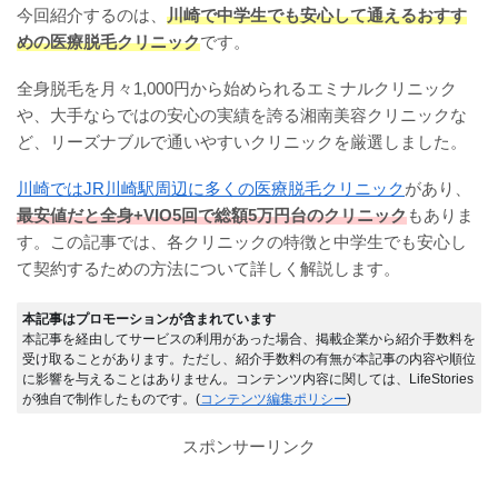
今回紹介するのは、
川崎で中学生でも安心して通えるおすす
めの医療脱毛クリニック
です。
全身脱毛を月々1,000円から始められるエミナルクリニック
や、大手ならではの安心の実績を誇る湘南美容クリニックな
ど、リーズナブルで通いやすいクリニックを厳選しました。
川崎ではJR川崎駅周辺に多くの医療脱毛クリニック
があり、
最安値だと全身+VIO5回で総額5万円台のクリニック
もありま
す。この記事では、各クリニックの特徴と中学生でも安心し
て契約するための方法について詳しく解説します。
本記事はプロモーションが含まれています
本記事を経由してサービスの利用があった場合、掲載企業から紹介手数料を
受け取ることがあります。ただし、紹介手数料の有無が本記事の内容や順位
に影響を与えることはありません。コンテンツ内容に関しては、LifeStories
が独自で制作したものです。(
コンテンツ編集ポリシー
)
スポンサーリンク