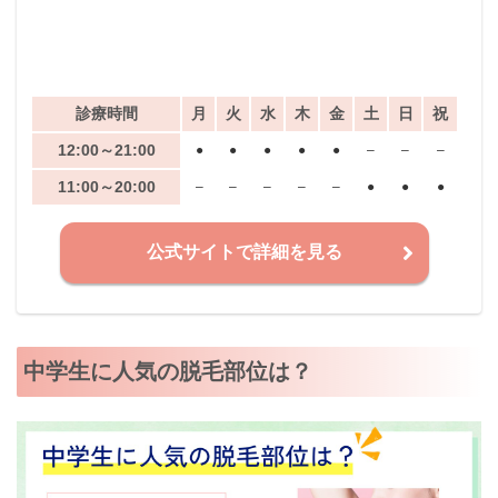
診療時間
月
火
水
木
金
土
日
祝
12:00～21:00
●
●
●
●
●
–
–
–
11:00～20:00
–
–
–
–
–
●
●
●
公式サイトで詳細を見る
中学生に人気の脱毛部位は？