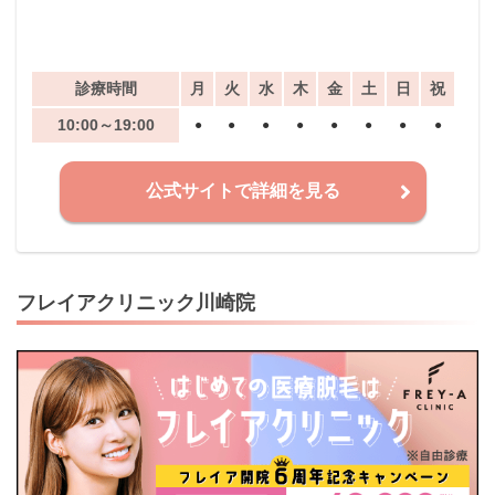
診療時間
月
火
水
木
金
土
日
祝
10:00～19:00
●
●
●
●
●
●
●
●
公式サイトで詳細を見る
フレイアクリニック川崎院