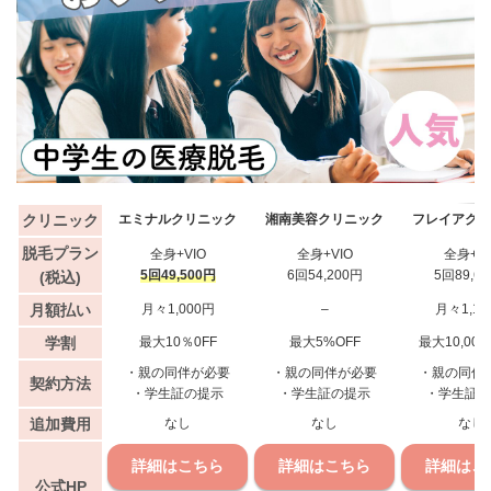
クリニック
エミナルクリニック
湘南美容クリニック
フレイアクリ
脱毛プラン
全身+VIO
全身+VIO
全身+VI
5回49,500円
6回54,200円
5回89,6
(税込)
月額払い
月々1,000円
–
月々1,10
学割
最大10％0FF
最大5%OFF
最大10,000
・親の同伴が必要
・親の同伴が必要
・親の同伴
契約方法
・学生証の提示
・学生証の提示
・学生証の
追加費用
なし
なし
なし
詳細はこちら
詳細はこちら
詳細はこ
公式HP