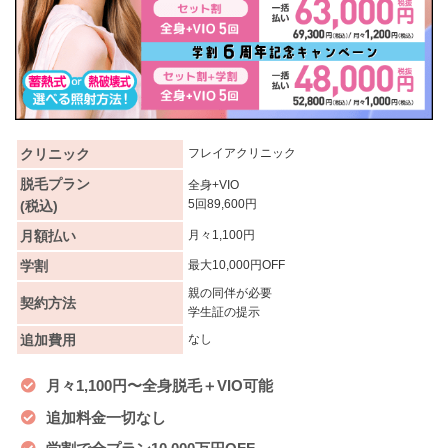
クリニック
フレイアクリニック
脱毛プラン
全身+VIO
5回89,600円
(税込)
月額払い
月々1,100円
学割
最大10,000円OFF
親の同伴が必要
契約方法
学生証の提示
追加費用
なし
月々1,100円〜全身脱毛＋VIO可能
追加料金一切なし