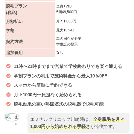
脱毛プラン
全身+VIO
5回49,500円
(税込)
月額払い
月々1,000円
学割
最大10％0FF
親の同伴が必要
契約方法
学生証の提示
追加費用
なし
11時〜21時までまで営業で学校終わりでも楽々通える
学割プランの利用で施術料金から最大10％0FF
スマホから簡単に予約できる
月々1000円〜負担なく始められる
脱毛効果の高い熱破壊式の脱毛器で脱毛可能
エミナルクリニック川崎院は、
全身脱毛を月々
こま
1,000円から始められる手軽さ
が特徴です。