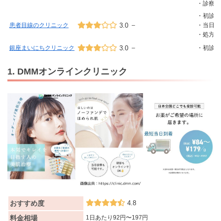
・診察料
・初診か
患者目線のクリニック
3.0
–
・当日診
・処方薬
銀座まいにちクリニック
3.0
–
・初診か
1. DMMオンラインクリニック
おすすめ度
4.8
料金相場
1日あたり92円〜197円