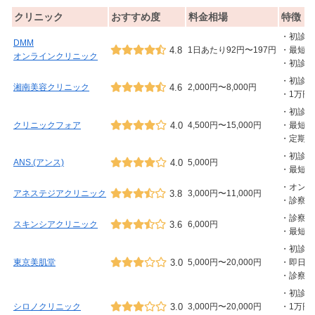
クリニック
おすすめ度
料金相場
特徴
・初診か
DMM
4.8
1日あたり92円〜197円
・最短当
オンラインクリニック
・初診、
・初診は
湘南美容クリニック
4.6
2,000円〜8,000円
・1万円
・初診か
クリニックフォア
4.0
4,500円〜15,000円
・最短翌
・定期割
・初診か
ANS.(アンス)
4.0
5,000円
・最短翌
・オンラ
アネステジアクリニック
3.8
3,000円〜11,000円
・診察料
・診察料
スキンシアクリニック
3.6
6,000円
・最短翌
・初診か
東京美肌堂
3.0
5,000円〜20,000円
・即日診
・診察料
・初診か
シロノクリニック
3.0
3,000円〜20,000円
・1万円