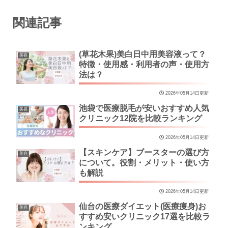
関連記事
(草花木果)美白日中用美容液って？
美容
特徴・使用感・利用者の声・使用方
法は？
2026年05月14日更新
池袋で医療脱毛が安いおすすめ人気
美容
クリニック12院を比較ランキング
2026年05月14日更新
【スキンケア】ブースターの選び方
美容
について。役割・メリット・使い方
も解説
2026年05月14日更新
仙台の医療ダイエット(医療痩身)お
美容
すすめ安いクリニック17選を比較ラ
ンキング