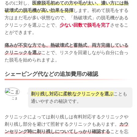
るのに対し、
医療脱毛初めての方や毛が太い、濃い方には熱
破壊式の脱毛機が高い効果を発揮
します。初めて脱毛をする
方はまだ毛が多い状態なので、「熱破壊式」の脱毛機がある
クリニックを選ぶことで、
少ない回数で脱毛を完了
させるこ
とができます。
痛みが不安な方でも、熱破壊式と蓄熱式、両方完備している
クリニックを選ぶ
ことで、リスクを回避しながら自分に合っ
た脱毛を始められますよ。
シェービング代などの追加費用の確認
剃り残し対応に柔軟なクリニックを選ぶ
ことも
こま
通いやすさの秘訣です。
クリニックによっては剃り残しは有料対応するクリニックや
剃り残し部分を避けて照射するクリニックもあります。
カウ
ンセリング時に剃り残しについてしっかり確認する
ことを忘