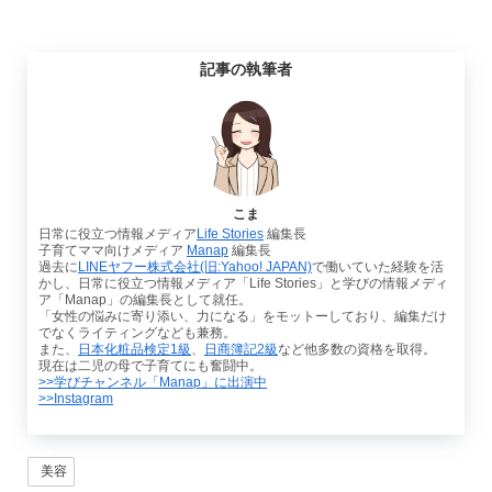
記事の執筆者
こま
日常に役立つ情報メディア
Life Stories
編集長
子育てママ向けメディア
Manap
編集長
過去に
LINEヤフー株式会社(旧:Yahoo! JAPAN)
で働いていた経験を活
かし、日常に役立つ情報メディア「Life Stories」と学びの情報メディ
ア「Manap」の編集長として就任。
「女性の悩みに寄り添い、力になる」をモットーしており、編集だけ
でなくライティングなども兼務。
また、
日本化粧品検定1級
、
日商簿記2級
など他多数の資格を取得。
現在は二児の母で子育てにも奮闘中。
>>学びチャンネル「Manap」に出演中
>>Instagram
美容