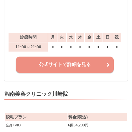
診療時間
月
火
水
木
金
土
日
祝
11:00～21:00
●
●
●
●
●
●
●
●
公式サイトで詳細を見る
湘南美容クリニック川崎院
脱毛プラン
料金(税込)
全身+VIO
6回54,200円