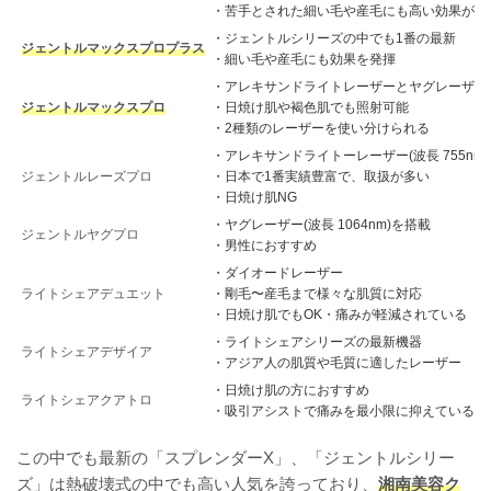
・苦手とされた細い毛や産毛にも高い効果があ
・ジェントルシリーズの中でも1番の最新
ジェントルマックスプロプラス
・細い毛や産毛にも効果を発揮
・アレキサンドライトレーザーとヤグレーザー
ジェントルマックスプロ
・日焼け肌や褐色肌でも照射可能
・2種類のレーザーを使い分けられる
・アレキサンドライトーレーザー(波長 755nm
ジェントルレーズプロ
・日本で1番実績豊富で、取扱が多い
・日焼け肌NG
・ヤグレーザー(波長 1064nm)を搭載
ジェントルヤグプロ
・男性におすすめ
・ダイオードレーザー
ライトシェアデュエット
・剛毛〜産毛まで様々な肌質に対応
・日焼け肌でもOK・痛みが軽減されている
・ライトシェアシリーズの最新機器
ライトシェアデザイア
・アジア人の肌質や毛質に適したレーザー
・日焼け肌の方におすすめ
ライトシェアクアトロ
・吸引アシストで痛みを最小限に抑えている
この中でも最新の「スプレンダーX」、「ジェントルシリー
ズ」は熱破壊式の中でも高い人気を誇っており、
湘南美容ク