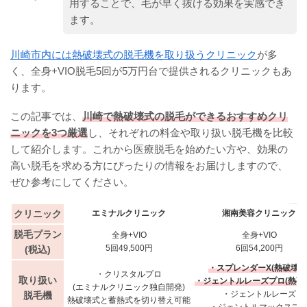
用することで、毛が早く抜ける効果を実感でき
ます。
川崎市内には熱破壊式の脱毛機を取り扱うクリニック
が多
く、全身+VIO脱毛5回が5万円台で提供されるクリニックもあ
ります。
この記事では、
川崎で熱破壊式の脱毛ができるおすすめクリ
ニックを3つ厳選
し、それぞれの料金や取り扱い脱毛機を比較
して紹介します。これから医療脱毛を始めたい方や、効果の
高い脱毛を求める方にぴったりの情報をお届けしますので、
ぜひ参考にしてください。
クリニック
エミナルクリニック
湘南美容クリニック
脱毛プラン
全身+VIO
全身+VIO
5回49,500円
6回54,200円
(税込)
・スプレンダーX(熱破壊式
・クリスタルプロ
取り扱い
・ジェントルレーズプロ(熱破
(エミナルクリニック独自開発)
・ジェントルレーズ
脱毛機
熱破壊式と蓄熱式を切り替え可能