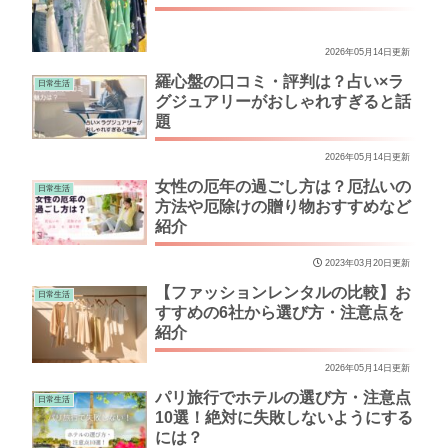
2026年05月14日更新
羅心盤の口コミ・評判は？占い×ラ
日常生活
グジュアリーがおしゃれすぎると話
題
2026年05月14日更新
女性の厄年の過ごし方は？厄払いの
日常生活
方法や厄除けの贈り物おすすめなど
紹介
2023年03月20日更新
【ファッションレンタルの比較】お
日常生活
すすめの6社から選び方・注意点を
紹介
2026年05月14日更新
パリ旅行でホテルの選び方・注意点
日常生活
10選！絶対に失敗しないようにする
には？