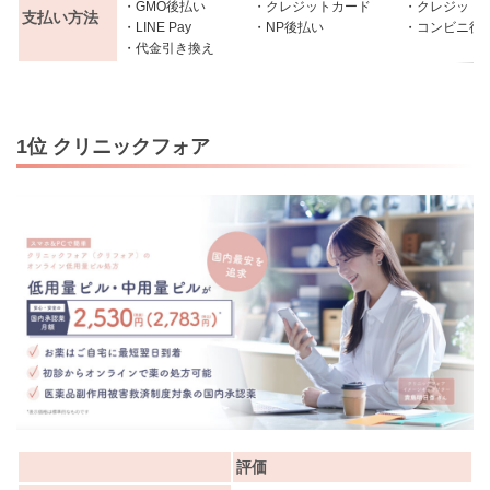
・GMO後払い
・クレジットカード
・クレジット
支払い方法
・LINE Pay
・NP後払い
・コンビニ後
・代金引き換え
1位 クリニックフォア
評価