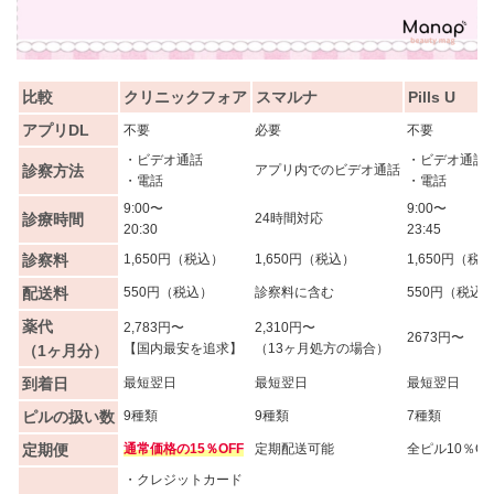
比較
クリニックフォア
スマルナ
Pills U
アプリDL
不要
必要
不要
・ビデオ通話
・ビデオ通話
診察方法
アプリ内でのビデオ通話
・電話
・電話
9:00〜
9:00〜
診療時間
24時間対応
20:30
23:45
診察料
1,650円（税込）
1,650円（税込）
1,650円（税
配送料
550円（税込）
診察料に含む
550円（税込
薬代
2,783円〜
2,310円〜
2673円〜
【国内最安を追求】
（13ヶ月処方の場合）
（1ヶ月分）
到着日
最短翌日
最短翌日
最短翌日
ピルの扱い数
9種類
9種類
7種類
定期便
通常価格の15％OFF
定期配送可能
全ピル10％OF
・クレジットカード