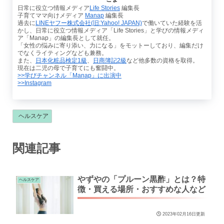
日常に役立つ情報メディア
Life Stories
編集長
子育てママ向けメディア
Manap
編集長
過去に
LINEヤフー株式会社(旧:Yahoo! JAPAN)
で働いていた経験を活
かし、日常に役立つ情報メディア「Life Stories」と学びの情報メディ
ア「Manap」の編集長として就任。
「女性の悩みに寄り添い、力になる」をモットーしており、編集だけ
でなくライティングなども兼務。
また、
日本化粧品検定1級
、
日商簿記2級
など他多数の資格を取得。
現在は二児の母で子育てにも奮闘中。
>>学びチャンネル「Manap」に出演中
>>Instagram
ヘルスケア
関連記事
やずやの「プルーン黒酢」とは？特
ヘルスケア
徴・買える場所・おすすめな人など
2023年02月16日更新