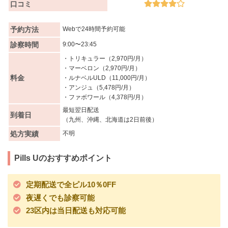
口コミ
予約方法
Webで24時間予約可能
診察時間
9:00〜23:45
・トリキュラー（2,970円/月）
・マーベロン（2,970円/月）
料金
・ルナベルULD（11,000円/月）
・アンジュ（5,478円/月）
・ファボワール（4,378円/月）
最短翌日配送
到着日
（九州、沖縄、北海道は2日前後）
処方実績
不明
Pills Uのおすすめポイント
定期配送で全ピル10％0FF
夜遅くでも診察可能
23区内は当日配送も対応可能