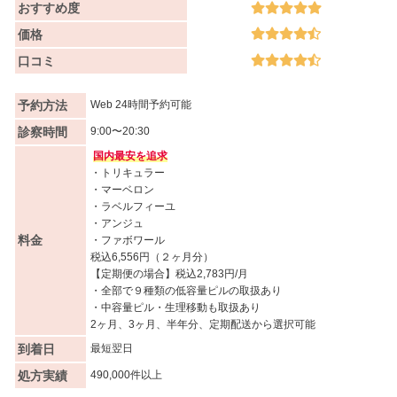
おすすめ度
価格
口コミ
予約方法
Web 24時間予約可能
診察時間
9:00〜20:30
国内最安を追求
・トリキュラー
・マーベロン
・ラベルフィーユ
・アンジュ
料金
・ファボワール
税込6,556円（２ヶ月分）
【定期便の場合】税込2,783円/月
・全部で９種類の低容量ピルの取扱あり
・中容量ピル・生理移動も取扱あり
2ヶ月、3ヶ月、半年分、定期配送から選択可能
到着日
最短翌日
処方実績
490,000件以上