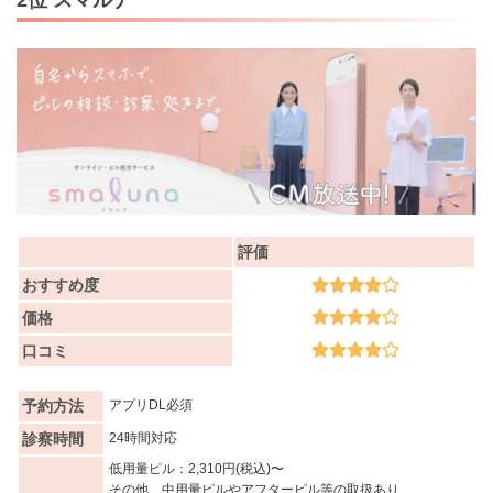
2位 スマルナ
評価
おすすめ度
価格
口コミ
予約方法
アプリDL必須
診察時間
24時間対応
低用量ピル：2,310円(税込)〜
その他、中用量ピルやアフターピル等の取扱あり