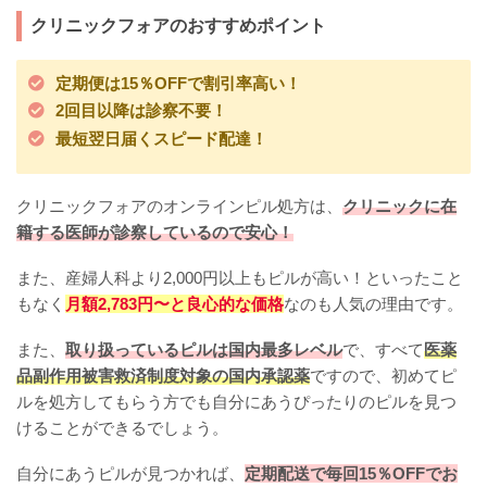
クリニックフォアのおすすめポイント
定期便は15％OFFで割引率高い！
2回目以降は診察不要！
最短翌日届くスピード配達！
クリニックフォアのオンラインピル処方は、
クリニックに在
籍する医師が診察しているので安心！
また、産婦人科より2,000円以上もピルが高い！といったこと
もなく
月額2,783円〜と良心的な価格
なのも人気の理由です。
また、
取り扱っているピルは国内最多レベル
で、すべて
医薬
品副作用被害救済制度対象の国内承認薬
ですので、初めてピ
ルを処方してもらう方でも自分にあうぴったりのピルを見つ
けることができるでしょう。
自分にあうピルが見つかれば、
定期配送で毎回15％OFFでお