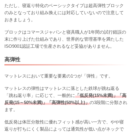
ただし、寝返り特化のベーシックタイプは超高弾性ブロック
のみとなっており組み換えには対応していないので注意して
おきましょう。
ブロックはコマースジャパンと寝具職人が1年間の試行錯誤の
末に作り上げた仕組みであり、世界的な管理基準を満たした
ISO9001認証工場で生産されるなど妥協がありません。
高弾性
マットレスにおいて重要な要素の1つが「弾性」です。
マットレスの弾性はマットレスに落とした鉄球が跳ね返る
「跳ね返り率」に応じて、一般的に
「低反発(15%未満)」「高
反発(15～50%未満)」「高弾性(50%以上)」
の3段階に分類され
ます。
低反発は体圧分散性に優れフィット感が高い一方で、やや寝
返りが打ちにくく製品によっては通気性が低い点がネックで