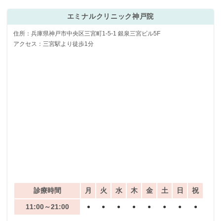
エミナルクリニック神戸院
住所：兵庫県神戸市中央区三宮町1-5-1 銀泉三宮ビル5F
アクセス：三宮駅より徒歩1分
診療時間
月
火
水
木
金
土
日
祝
11:00～21:00
●
●
●
●
●
●
●
●