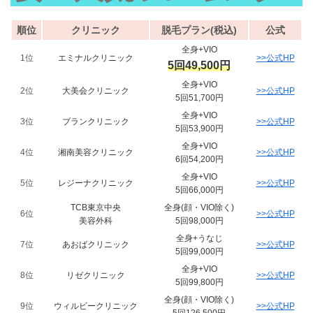
順位
クリニック
脱毛プラン(税込)
公式
全身+VIO
1位
エミナルクリニック
>>公式HP
5回49,500円
全身+VIO
2位
大美会クリニック
>>公式HP
5回51,700円
全身+VIO
3位
ブランクリニック
>>公式HP
5回53,900円
全身+VIO
4位
湘南美容クリニック
>>公式HP
6回54,200円
全身+VIO
5位
レジーナクリニック
>>公式HP
5回66,000円
TCB東京中央
全身(顔・VIO除く)
6位
>>公式HP
美容外科
5回98,000円
全身+うなじ
7位
あおばクリニック
>>公式HP
5回99,000円
全身+VIO
8位
リゼクリニック
>>公式HP
5回99,800円
全身(顔・VIO除く)
9位
ウィルビークリニック
>>公式HP