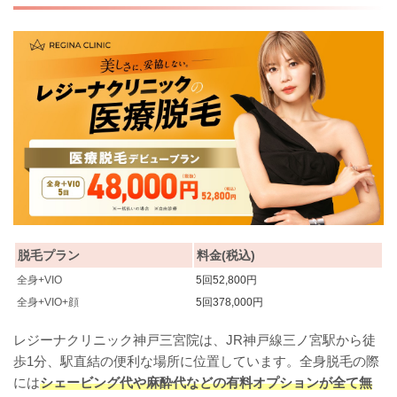
脱毛プラン
料金(税込)
全身+VIO
5回52,800円
全身+VIO+顔
5回378,000円
レジーナクリニック神戸三宮院は、JR神戸線三ノ宮駅から徒
歩1分、駅直結の便利な場所に位置しています。全身脱毛の際
には
シェービング代や麻酔代などの有料オプションが全て無