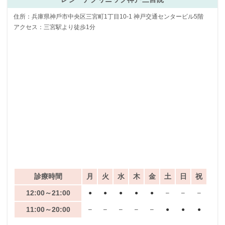
住所：兵庫県神⼾市中央区三宮町1丁目10-1 神戸交通センタービル5階
アクセス：三宮駅より徒歩1分
診療時間
月
火
水
木
金
土
日
祝
12:00～21:00
●
●
●
●
●
–
–
–
11:00～20:00
–
–
–
–
–
●
●
●