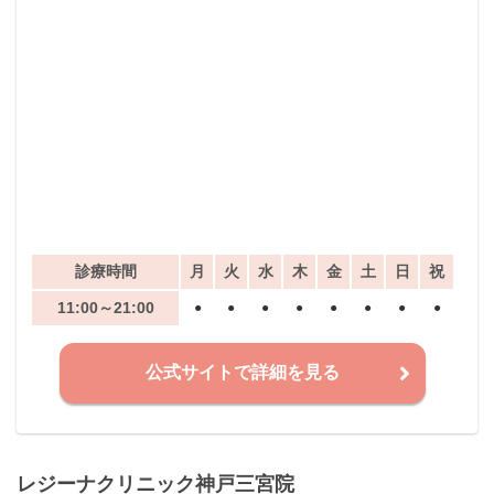
診療時間
月
火
水
木
金
土
日
祝
11:00～21:00
●
●
●
●
●
●
●
●
公式サイトで詳細を見る
レジーナクリニック神戸三宮院