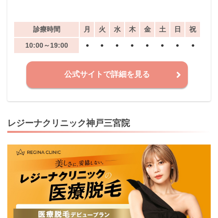
診療時間
月
火
水
木
金
土
日
祝
10:00～19:00
●
●
●
●
●
●
●
●
公式サイトで詳細を見る
レジーナクリニック神戸三宮院