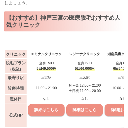
しましょう。
【おすすめ】神戸三宮の医療脱毛おすすめ人
気クリニック
クリニック
エミナルクリニック
レジーナクリニック
湘南美容クリ
脱毛プラン
全身+VIO
全身+VIO
全身+VI
5回49,500円
5回66,000円
6回54,2
(税込)
最寄り駅
三宮駅
三宮駅
三宮駅
月～金 12:00～21:00
診療時間
11:00～21:00
10:00～19
土日祝 11:00～20:00
定休日
なし
なし
なし
詳細はこちら
詳細はこちら
詳細はこ
公式HP