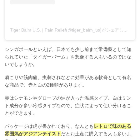
Tiger Balm U.S. | Pain Relief(@tiger_balm_us)がシェアした投稿
シンガポールといえば、日本でも少し前まで常備薬として知
られていた「タイガーバーム」を想像する人もいるのではな
いでしょうか。
肩こりや筋肉痛、虫刺されなどに効果がある軟膏として有名
な商品で、赤と白の2種類があります。
赤はシナモンやグローブの油が入った温感タイプ、白はミン
ト成分が多い冷感タイプなので、症状によって使い分けるこ
とができます。
パッケージは虎が書かれており、なんとも
レトロで味のある
雰囲気がアジアンテイスト
だとお土産に購入する人も多いよ