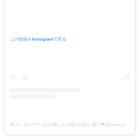
この投稿をInstagramで見る
神メンタルママ⭐️心が強い人の毎日は思い通り💗(@erina_yamaga_singapore)がシェアした投稿