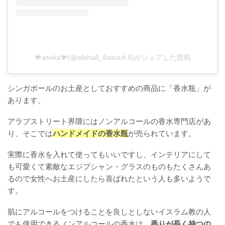
🪸asuka🪸(@aloha8_8asuuk.6)がシェアした投稿
シンガポールのお土産としておすすめの商品に「香水瓶」が
あります。
アラブストリート界隈にはノンアルコールの香水専門店があ
り、そこでは
ハンドメイドの香水瓶
が売られています。
実際に香水を入れて使ってもいいですし、インテリアにして
も可愛くて素敵なエジプシャン・グラスのものもたくさんあ
るので女性へお土産にしたら喜ばれたという人も多いようで
す。
肌にアルコールをつけることを良しとしないイスラム教の人
でも使用できるノンアルコールの香水は、
香りが長く持つの