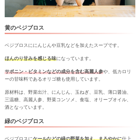
黄のベジブロス
ベジブロスににんじんや豆乳などを加えたスープです。
ほんのり甘みを感じる味
になっています。
サポニン・ビタミンなどの成分を含む高麗人参
や、低カロリ
ーの甘味料であるオリゴ糖も使用しています。
原材料は、野菜出汁、にんじん、玉ねぎ、豆乳、薄口醤油、
三温糖、高麗人参、野菜コンソメ、食塩、オリーブオイル、
酒となっています。
緑のベジブロス
ベジブロスに
ケールなどの緑の野菜を加え、まろやかに
仕上