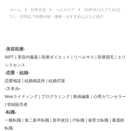
ホーム
日常生活
ヘルスケア
SUPULI (スプリ)の口
コミ・評判は？特徴や味・価格・おすすめな人など紹介
-美容医療-
|
|
|
|
|
NIPT
美容内服薬
医療ダイエット
リベルサス
医療脱毛
エリ
シスセンス
-恋愛・結婚-
|
|
恋愛相談
結婚相談所
結婚式場
-スキル-
|
|
|
Webライティング
プログラミング
動画編集
心理カウンセラー
|
登録販売者
-転職-
|
|
|
|
|
一般転職
第二新卒転職
新卒就活
IT転職
保育士転職
看護師
転職