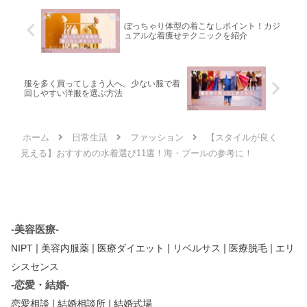
ぼっちゃり体型の着こなしポイント！カジ
ュアルな着痩せテクニックを紹介
服を多く買ってしまう人へ。少ない服で着
回しやすい洋服を選ぶ方法
ホーム
日常生活
ファッション
【スタイルが良く
見える】おすすめの水着選び11選！海・プールの参考に！
-美容医療-
|
|
|
|
|
NIPT
美容内服薬
医療ダイエット
リベルサス
医療脱毛
エリ
シスセンス
-恋愛・結婚-
|
|
恋愛相談
結婚相談所
結婚式場