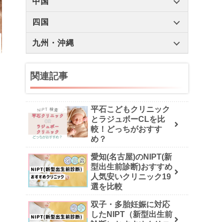
中国
四国
九州・沖縄
関連記事
平石こどもクリニック
とラジュボーCLを比
較！どっちがおすす
め？
愛知(名古屋)のNIPT(新
型出生前診断)おすすめ
人気安いクリニック19
選を比較
双子・多胎妊娠に対応
したNIPT（新型出生前