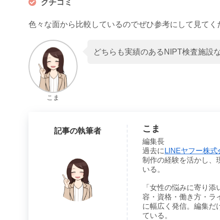
クチコミ
色々な面から比較しているのでぜひ参考にして見てく
どちらも実績のあるNIPT検査施
こま
こま
記事の執筆者
編集長
過去に
LINEヤフー株式会
制作の経験を活かし、現
いる。
「女性の悩みに寄り添
容・資格・働き方・ラ
に幅広く発信。編集だ
ている。