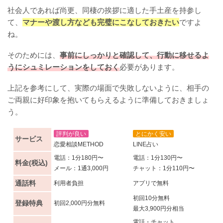
社会人であれば尚更、同棲の挨拶に適した手土産を持参し
て、
マナーや渡し方なども完璧にこなしておきたい
ですよ
ね。
そのためには、
事前にしっかりと確認して、行動に移せるよ
うにシュミレーションをしておく
必要があります。
上記を参考にして、実際の場面で失敗しないように、相手の
ご両親に好印象を抱いてもらえるように準備しておきましょ
う。
評判が良い
とにかく安い
サービス
恋愛相談METHOD
LINE占い
電話：1分180円〜
電話：1分130円〜
料金(税込)
メール：1通3,000円
チャット：1分110円〜
通話料
利用者負担
アプリで無料
初回10分無料
登録特典
初回2,000円分無料
最大3,900円分相当
電話・チャット