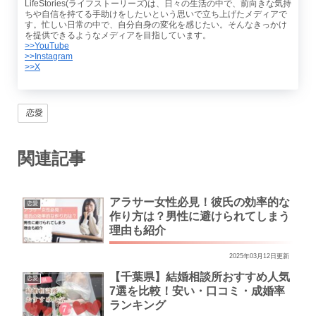
LifeStories(ライフストーリーズ)は、日々の生活の中で、前向きな気持
ちや自信を持てる手助けをしたいという思いで立ち上げたメディアで
す。忙しい日常の中で、自分自身の変化を感じたい。そんなきっかけ
を提供できるようなメディアを目指しています。
>>YouTube
>>Instagram
>>X
恋愛
関連記事
アラサー女性必見！彼氏の効率的な
恋愛
作り方は？男性に避けられてしまう
理由も紹介
2025年03月12日更新
【千葉県】結婚相談所おすすめ人気
恋愛
7選を比較！安い・口コミ・成婚率
ランキング