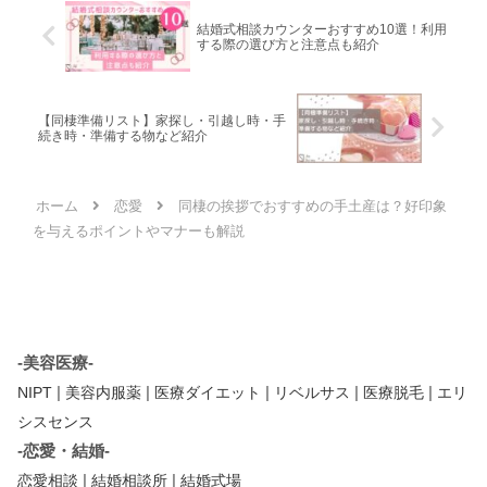
結婚式相談カウンターおすすめ10選！利用
する際の選び方と注意点も紹介
【同棲準備リスト】家探し・引越し時・手
続き時・準備する物など紹介
ホーム
恋愛
同棲の挨拶でおすすめの手土産は？好印象
を与えるポイントやマナーも解説
-美容医療-
|
|
|
|
|
NIPT
美容内服薬
医療ダイエット
リベルサス
医療脱毛
エリ
シスセンス
-恋愛・結婚-
|
|
恋愛相談
結婚相談所
結婚式場