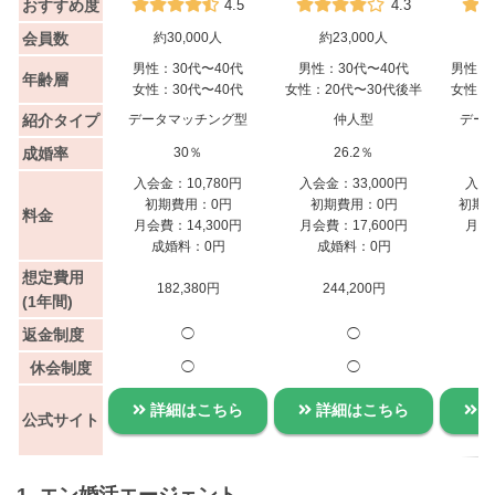
おすすめ度
4.5
4.3
会員数
約30,000人
約23,000人
約
男性：30代〜40代
男性：30代〜40代
男性：
年齢層
女性：30代〜40代
女性：20代〜30代後半
女性：
紹介タイプ
データマッチング型
仲人型
デー
成婚率
30％
26.2％
入会金：10,780円
入会金：33,000円
入会金
初期費用：0円
初期費用：0円
初期費
料金
月会費：14,300円
月会費：17,600円
月会費
成婚料：0円
成婚料：0円
成
想定費用
182,380円
244,200円
(1年間)
返金制度
◯
◯
休会制度
◯
◯
詳細はこちら
詳細はこちら
詳
公式サイト
1. エン婚活エージェント