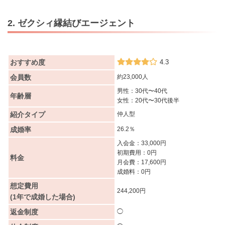
2. ゼクシィ縁結びエージェント
おすすめ度
4.3
会員数
約23,000人
男性：30代〜40代
年齢層
女性：20代〜30代後半
紹介タイプ
仲人型
成婚率
26.2％
入会金：33,000円
初期費用：0円
料金
月会費：17,600円
成婚料：0円
想定費用
244,200円
(1年で成婚した場合)
返金制度
◯