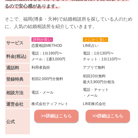
るので安心感があります。
そこで、福岡(博多・天神)で結婚相談所を探している人のため
に、人気の結婚相談所を紹介していきます。
評判が良い
とにかく安い
サービス
恋愛相談METHOD
LINE占い
電話：1分180円〜
電話：1分130円〜
料金(税込)
メール：1通3,000円
チャット：1分110円〜
通話料
利用者負担
アプリで無料
初回10分無料
登録特典
初回2,000円分無料
最大3,900円分相当
電話・チャット
相談方法
電話・メール
・メール
運営会社
株式会社ティファレト
LINE株式会社
>>詳細はこちら
>>詳細はこちら
公式