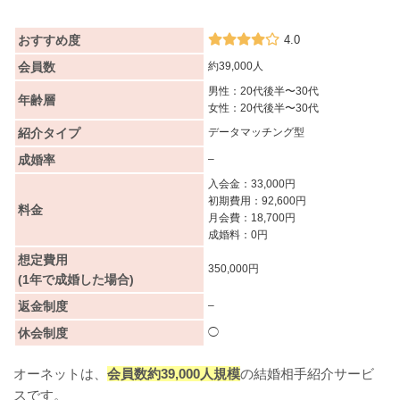
おすすめ度
4.0
会員数
約39,000人
男性：20代後半〜30代
年齢層
女性：20代後半〜30代
紹介タイプ
データマッチング型
成婚率
–
入会金：33,000円
初期費用：92,600円
料金
月会費：18,700円
成婚料：0円
想定費用
350,000円
(1年で成婚した場合)
返金制度
–
休会制度
◯
オーネットは、
会員数約39,000人規模
の結婚相手紹介サービ
スです。