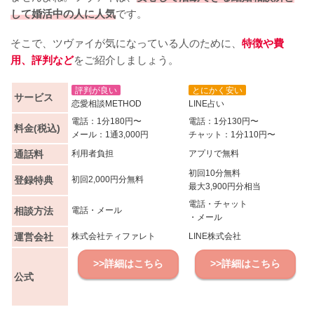
して婚活中の人に人気
です。
そこで、ツヴァイが気になっている人のために、
特徴や費
用、評判など
をご紹介しましょう。
評判が良い
とにかく安い
サービス
恋愛相談METHOD
LINE占い
電話：1分180円〜
電話：1分130円〜
料金(税込)
メール：1通3,000円
チャット：1分110円〜
通話料
利用者負担
アプリで無料
初回10分無料
登録特典
初回2,000円分無料
最大3,900円分相当
電話・チャット
相談方法
電話・メール
・メール
運営会社
株式会社ティファレト
LINE株式会社
>>詳細はこちら
>>詳細はこちら
公式