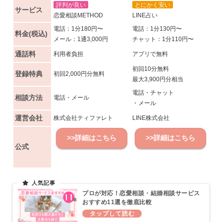
評判が良い
とにかく安い
サービス
恋愛相談METHOD
LINE占い
電話：1分180円〜
電話：1分130円〜
料金(税込)
メール：1通3,000円
チャット：1分110円〜
通話料
利用者負担
アプリで無料
初回10分無料
登録特典
初回2,000円分無料
最大3,900円分相当
電話・チャット
相談方法
電話・メール
・メール
運営会社
株式会社ティファレト
LINE株式会社
>>詳細はこちら
>>詳細はこちら
公式
プロが対応！恋愛相談・結婚相談サービス
おすすめ11選を徹底比較