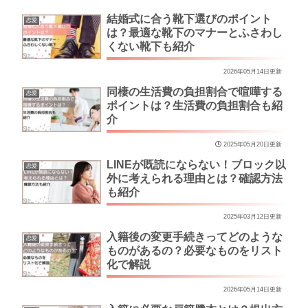
結婚式に合う靴下選びのポイント
恋愛
は？最適な靴下のマナーとふさわし
くない靴下も紹介
2026年05月14日更新
同棲の生活費の負担割合で喧嘩する
恋愛
ポイントは？生活費の負担割合も紹
介
2025年05月20日更新
LINEが既読にならない！ブロック以
恋愛
外に考えられる理由とは？確認方法
も紹介
2025年03月12日更新
入籍後の変更手続きってどのような
恋愛
ものがあるの？必要なものをリスト
化で解説
2026年05月14日更新