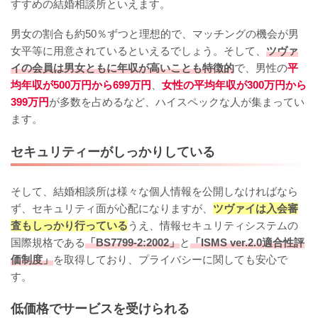
すすめの結婚相談所といえます。
男女の割合も約50％ずつと理想的で、マッチングの機会が男
女平等に用意されているといえるでしょう。そして、
ツヴァ
イの会員は男女ともに年収が高いことも特徴的
で、男性の
平
均年収が500万円から699万円
、
女性の平均年収が300万円から
399万円
が多数を占めるなど、ハイスペックな人が集まってい
ます。
セキュリティーがしっかりしている
そして、結婚相談所は様々な個人情報を公開しなければなら
ず、セキュリティ面が心配になりますが、
ツヴァイは入会審
査もしっかり行っている
うえ、情報セキュリティシステムの
国際規格である
「BS7799-2:2002」
と
「ISMS ver.2.0適合性評
価制度」
を取得しており、プライバシーに関しても安心で
す。
低価格でサービスを受けられる