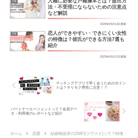
入籍に必要な戸籍謄本とは？提出方
恋愛
法・不受理にならないための注意点
など解説
2026年05月14日更新
恋人ができやすい・できにくい女性
恋愛
の特徴は？彼氏ができる方法7選も
紹介
2025年03月12日更新
マッチングアプリで早く会うためのポイン
トは？ヤリモク男性に注意！？
パートナーエージェントって？会員デー
タ・利用者のレポートなど紹介
ホーム
恋愛
結婚相談所のZWEI(ツヴァイ)って？特徴・