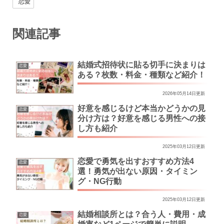
恋愛
関連記事
結婚式招待状に貼る切手に決まりは
恋愛
ある？枚数・料金・種類など紹介！
2026年05月14日更新
好意を感じるけど本当かどうかの見
恋愛
分け方は？好意を感じる男性への接
し方も紹介
2025年03月12日更新
恋愛で勇気を出すおすすめ方法4
恋愛
選！勇気が出ない原因・タイミン
グ・NG行動
2025年03月12日更新
結婚相談所とは？合う人・費用・成
恋愛