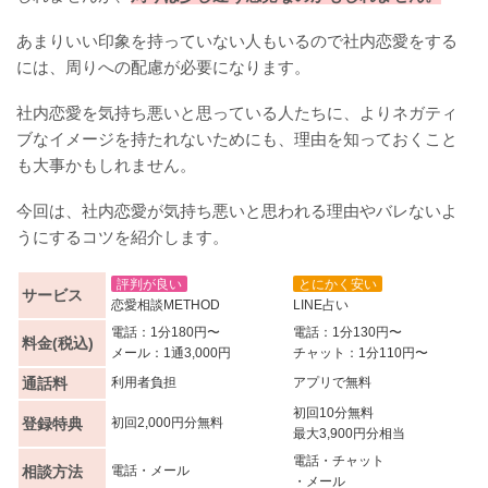
あまりいい印象を持っていない人もいるので社内恋愛をする
には、周りへの配慮が必要になります。
社内恋愛を気持ち悪いと思っている人たちに、よりネガティ
ブなイメージを持たれないためにも、理由を知っておくこと
も大事かもしれません。
今回は、社内恋愛が気持ち悪いと思われる理由やバレないよ
うにするコツを紹介します。
評判が良い
とにかく安い
サービス
恋愛相談METHOD
LINE占い
電話：1分180円〜
電話：1分130円〜
料金(税込)
メール：1通3,000円
チャット：1分110円〜
通話料
利用者負担
アプリで無料
初回10分無料
登録特典
初回2,000円分無料
最大3,900円分相当
電話・チャット
相談方法
電話・メール
・メール