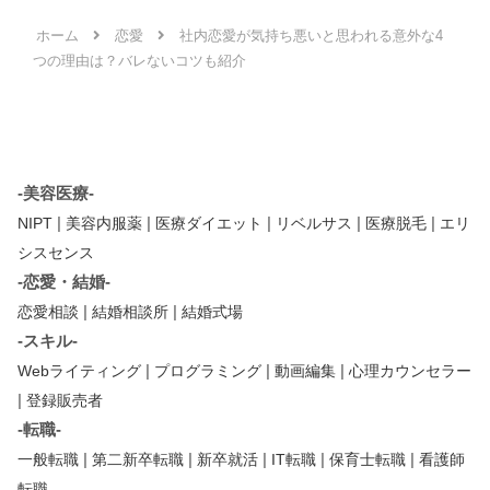
ホーム
恋愛
社内恋愛が気持ち悪いと思われる意外な4
つの理由は？バレないコツも紹介
-美容医療-
|
|
|
|
|
NIPT
美容内服薬
医療ダイエット
リベルサス
医療脱毛
エリ
シスセンス
-恋愛・結婚-
|
|
恋愛相談
結婚相談所
結婚式場
-スキル-
|
|
|
Webライティング
プログラミング
動画編集
心理カウンセラー
|
登録販売者
-転職-
|
|
|
|
|
一般転職
第二新卒転職
新卒就活
IT転職
保育士転職
看護師
転職