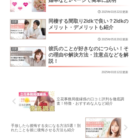
婚率など1ページで簡単に説明
2025年03月22日更新
同棲する間取り2ldkで良い？2ldkの
恋愛
メリット・デメリットも紹介
2025年05月20日更新
彼氏のことが好きなのにつらい！そ
恋愛
の理由や解決方法・注意点などを解
説！
2025年03月12日更新
立花事務局復縁係の口コミ評判を徹底調
査！特徴・おすすめな人など紹介
手放したら後悔する女になる方法5選！別
れたことを彼に後悔させる方法も紹介