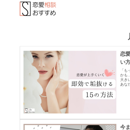
恋
い方
「も
かも
大き
あな
今