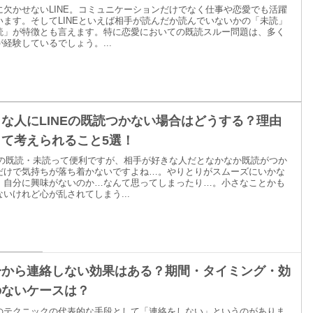
に欠かせないLINE。コミュニケーションだけでなく仕事や恋愛でも活躍
います。そしてLINEといえば相手が読んだか読んでいないかの「未読」
読」が特徴とも言えます。特に恋愛においての既読スルー問題は、多く
経験しているでしょう。...
な人にLINEの既読つかない場合はどうする？理由
して考えられること5選！
NEの既読・未読って便利ですが、相手が好きな人だとなかなか既読がつか
だけで気持ちが落ち着かないですよね…。やりとりがスムーズにいかな
、自分に興味がないのか…なんて思ってしまったり…。小さなことかも
ないけれど心が乱されてしまう...
分から連絡しない効果はある？期間・タイミング・効
のないケースは？
のテクニックの代表的な手段として「連絡をしない」というのがありま