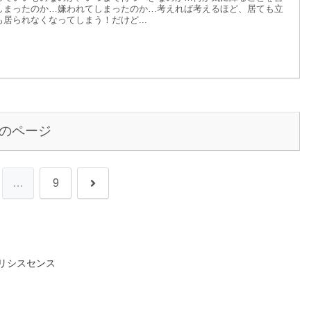
しまったのか…嫌われてしまったのか…考えれば考えるほど、居ても立
も居られなくなってしまう！だけど...
のページ
次
…
9
へ
リシスセンス