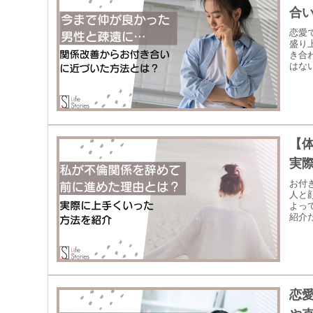
合
恋愛
盛り
き合
はな
【
実
お付
人と
よっ
紹介
恋