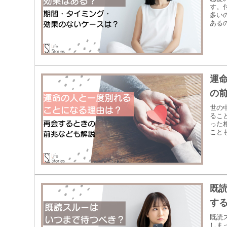
す。
多い
ある
運
の
世の
るこ
った
こと
既
す
既読
しま