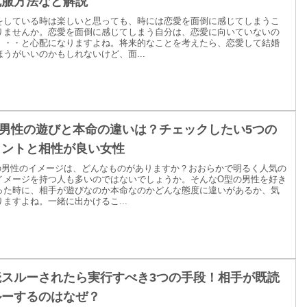
克服方法など解説
をしている時は楽しいと思っても、時には恋愛を面倒に感じてしまうこ
りませんか。恋愛を面倒に感じてしまう自分は、恋愛に向いていないの
・・・と心配になりますよね。将来的なことを考えたら、恋愛して結婚
ほうがいいのかもしれないけど、面...
型男性の遊びと本命の違いは？チェックしたい5つの
イントと相性が良い女性
の男性のイメージは、どんなものがありますか？おおらかで明るく人気の
イメージを持つ人も多いのではないでしょうか。そんなO型の男性を好き
った時に、相手が遊びなのか本命なのかどんな態度に違いがあるか、気
りますよね。一緒に出かけるこ...
読スルーされたら実行すべき3つの手段！相手が既読
ルーするのはなぜ？