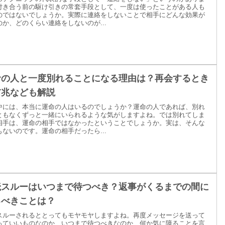
付き合う前の駆け引きの常套手段として、一度は使ったことがある人も
のではないでしょうか。実際に連絡をしないことで相手にどんな効果が
のか、どのくらい連絡をしないのが...
命の人と一度別れることになる理由は？再会するとき
前兆なども解説
中には、本当に運命の人はいるのでしょうか？運命の人であれば、別れ
ともなくずっと一緒にいられるような気がしますよね。では別れてしま
相手は、運命の相手ではなかったということでしょうか。実は、そんな
もないのです。運命の相手だったら...
読スルーはいつまで待つべき？返事がくるまでの間に
るべきことは？
スルーされるととってもモヤモヤしますよね。再度メッセージを送って
っていいものなのか、いつまで待つべきなのか…何か気に障ることを言