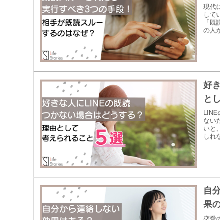
現代
して
「既
の人が
好き
と
LI
ない
いと
しれ
自
果
恋愛