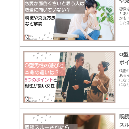
や
恋愛
とあ
かも
した
O
ポ
O型
ある
にな
にな
既
ス