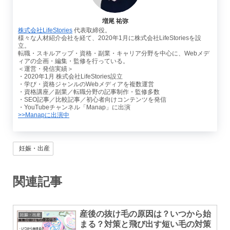
増尾 祐弥
株式会社LifeStories
代表取締役。
様々な人材紹介会社を経て、2020年1月に株式会社LifeStoriesを設
立。
転職・スキルアップ・資格・副業・キャリア分野を中心に、Webメデ
ィアの企画・編集・監修を行っている。
＜運営・発信実績＞
・2020年1月 株式会社LifeStories設立
・学び・資格ジャンルのWebメディアを複数運営
・資格講座／副業／転職分野の記事制作・監修多数
・SEO記事／比較記事／初心者向けコンテンツを発信
・YouTubeチャンネル「Manap」に出演
>>Manapに出演中
妊娠・出産
関連記事
産後の抜け毛の原因は？いつから始
妊娠・出産
まる？対策と飛び出す短い毛の対策