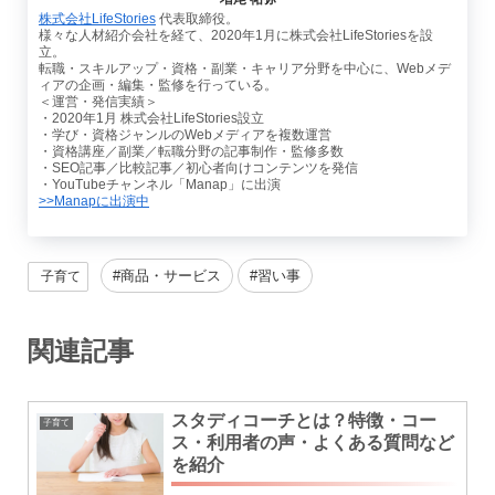
株式会社LifeStories
代表取締役。
様々な人材紹介会社を経て、2020年1月に株式会社LifeStoriesを設
立。
転職・スキルアップ・資格・副業・キャリア分野を中心に、Webメデ
ィアの企画・編集・監修を行っている。
＜運営・発信実績＞
・2020年1月 株式会社LifeStories設立
・学び・資格ジャンルのWebメディアを複数運営
・資格講座／副業／転職分野の記事制作・監修多数
・SEO記事／比較記事／初心者向けコンテンツを発信
・YouTubeチャンネル「Manap」に出演
>>Manapに出演中
商品・サービス
習い事
子育て
関連記事
スタディコーチとは？特徴・コー
子育て
ス・利用者の声・よくある質問など
を紹介