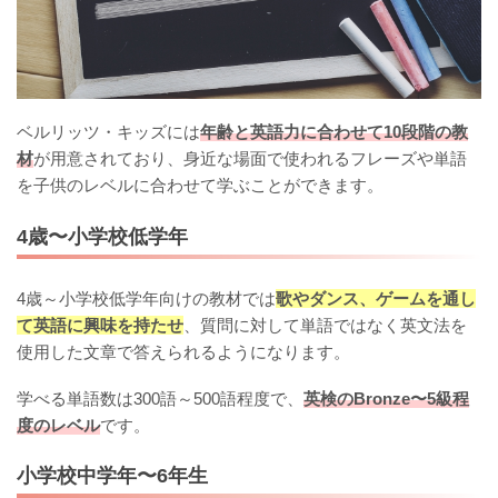
ベルリッツ・キッズには
年齢と英語力に合わせて10段階の教
材
が用意されており、身近な場面で使われるフレーズや単語
を子供のレベルに合わせて学ぶことができます。
4歳〜小学校低学年
4歳～小学校低学年向けの教材では
歌やダンス、ゲームを通し
て英語に興味を持たせ
、質問に対して単語ではなく英文法を
使用した文章で答えられるようになります。
学べる単語数は300語～500語程度で、
英検のBronze〜5級程
度のレベル
です。
小学校中学年〜6年生