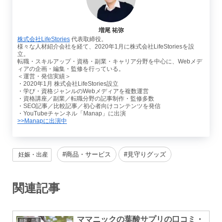
増尾 祐弥
株式会社LifeStories
代表取締役。
様々な人材紹介会社を経て、2020年1月に株式会社LifeStoriesを設
立。
転職・スキルアップ・資格・副業・キャリア分野を中心に、Webメデ
ィアの企画・編集・監修を行っている。
＜運営・発信実績＞
・2020年1月 株式会社LifeStories設立
・学び・資格ジャンルのWebメディアを複数運営
・資格講座／副業／転職分野の記事制作・監修多数
・SEO記事／比較記事／初心者向けコンテンツを発信
・YouTubeチャンネル「Manap」に出演
>>Manapに出演中
商品・サービス
見守りグッズ
妊娠・出産
関連記事
ママニックの葉酸サプリの口コミ・
妊娠・出産