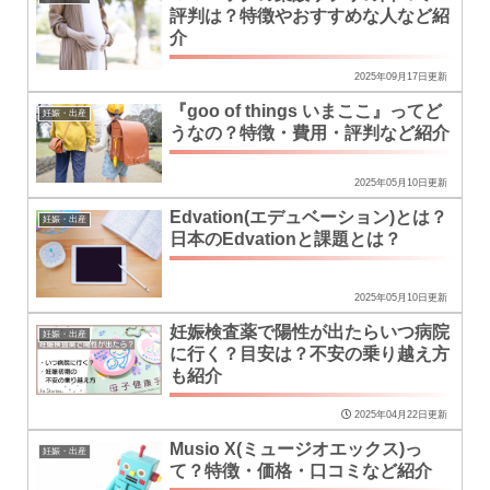
評判は？特徴やおすすめな人など紹
介
2025年09月17日更新
『goo of things いまここ』ってど
妊娠・出産
うなの？特徴・費用・評判など紹介
2025年05月10日更新
Edvation(エデュベーション)とは？
妊娠・出産
日本のEdvationと課題とは？
2025年05月10日更新
妊娠検査薬で陽性が出たらいつ病院
妊娠・出産
に行く？目安は？不安の乗り越え方
も紹介
2025年04月22日更新
Musio X(ミュージオエックス)っ
妊娠・出産
て？特徴・価格・口コミなど紹介