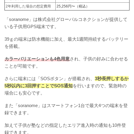
2年利用した場合の想定費用
25,256円〜（税込）
「soranome」は株式会社グローバルコネクションが提供して
いる子供用GPS端末です。
39ｇの端末は防水機能に加え、最大1週間持続するバッテリー
を搭載。
カラーバリエーションも4色用意
され、子供の好みに合わせる
ことが可能です。
さらに端末には「SOSボタン」が搭載され、
3秒長押しするか
5秒以内に3回押すことでSOS通知
を行いますので、緊急時の
場合にも安心です。
また「soranome」はスマートフォン1台で最大4つの端末を登
録できます。
加えて子供が塾などの指定したエリア進入時の通知も10件登
録できます。