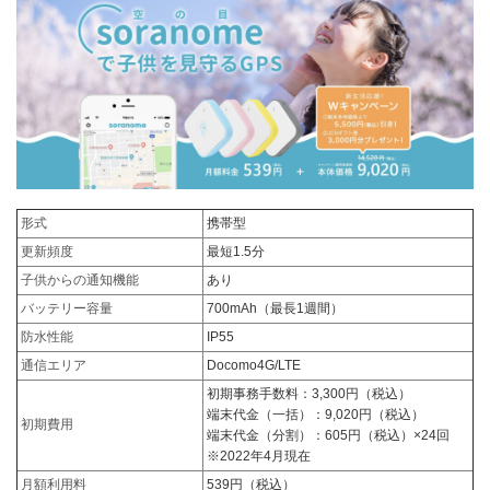
形式
携帯型
更新頻度
最短1.5分
子供からの通知機能
あり
バッテリー容量
700mAh（最長1週間）
防水性能
IP55
通信エリア
Docomo4G/LTE
初期事務手数料：3,300円（税込）
端末代金（一括）：9,020円（税込）
初期費用
端末代金（分割）：605円（税込）×24回
※2022年4月現在
月額利用料
539円（税込）