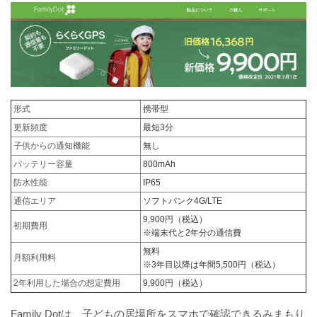
形式
携帯型
更新頻度
最短3分
子供からの通知機能
無し
バッテリー容量
800mAh
防水性能
IP65
通信エリア
ソフトバンク4G/LTE
9,900円（税込）
初期費用
※端末代と2年分の通信費
無料
月額利用料
※3年目以降は年間5,500円（税込）
2年利用した場合の想定費用
9,900円（税込）
Family Dotは、子どもの居場所をスマホで確認できるみまもり