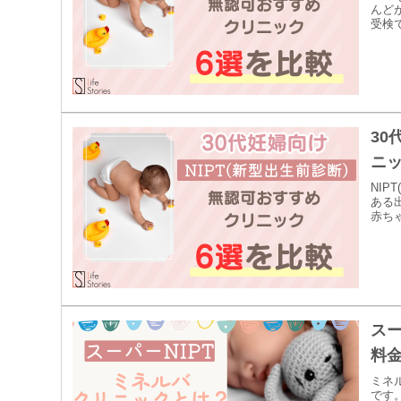
んど
受検で
30
ニッ
NIP
ある
赤ちゃ
スー
料
ミネ
です