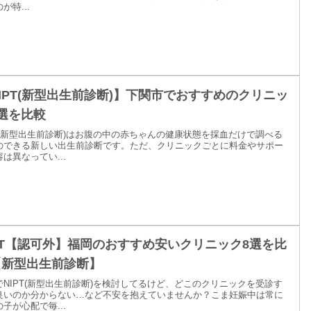
が特...
IPT(新型出生前診断)】下関市でおすすめのクリニッ
選を比較
PT(新型出生前診断)はお腹の中の赤ちゃんの健康状態を採血だけで調べる
のできる新しい出生前診断です。ただ、クリニックごとに料金やサポー
は異なってい...
PT【認可外】福岡のおすすめ安いクリニック8選を比
【新型出生前診断】
でNIPT(新型出生前診断)を検討してるけど、どこのクリニックを受診す
良いのか分からない…など不安を抱えていませんか？こま妊娠中は常に
子が心配で毎...