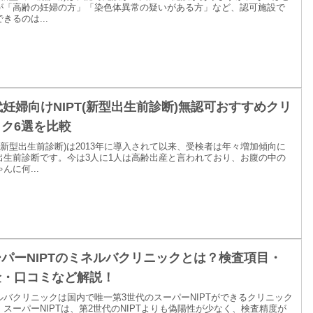
が「高齢の妊婦の方」「染色体異常の疑いがある方」など、認可施設で
きるのは...
代妊婦向けNIPT(新型出生前診断)無認可おすすめクリ
ク6選を比較
T(新型出生前診断)は2013年に導入されて以来、受検者は年々増加傾向に
出生前診断です。今は3人に1人は高齢出産と言われており、お腹の中の
んに何...
パーNIPTのミネルバクリニックとは？検査項目・
金・口コミなど解説！
ルバクリニックは国内で唯一第3世代のスーパーNIPTができるクリニック
。スーパーNIPTは、第2世代のNIPTよりも偽陽性が少なく、検査精度が