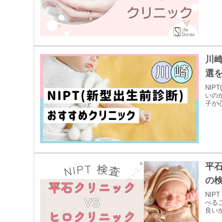
川崎
選
NI
いの
子が心
平石
の
NI
べる
良いか