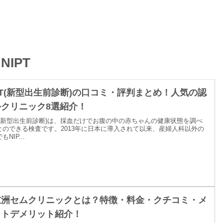
NIPT
PT(新型出生前診断)の口コミ・評判まとめ！人気の認
外クリニック8選紹介！
PT(新型出生前診断)は、採血だけでお腹の中の赤ちゃんの健康状態を調べ
とのできる検査です。2013年に日本に導入されて以来、産婦人科以外の
NIP...
重洲セムクリニックとは？特徴・料金・クチコミ・メ
ットデメリット紹介！