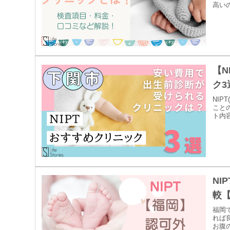
高いの
【N
ク3
NI
こと
ト内容
NI
較
福岡
れば
お腹の