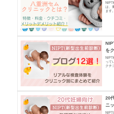
NI
は、
ます。
NI
を
NI
って
クチコ
20
ニッ
NI