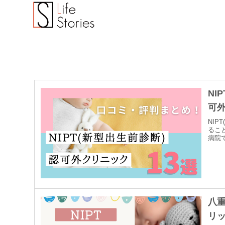
NI
可
NI
るこ
病院でも
八
リ