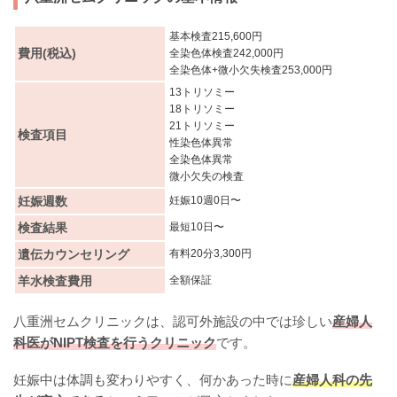
基本検査215,600円
費用(税込)
全染色体検査242,000円
全染色体+微小欠失検査253,000円
13トリソミー
18トリソミー
21トリソミー
検査項目
性染色体異常
全染色体異常
微小欠失の検査
妊娠週数
妊娠10週0日〜
検査結果
最短10日〜
遺伝カウンセリング
有料20分3,300円
羊水検査費用
全額保証
八重洲セムクリニックは、認可外施設の中では珍しい
産婦人
科医がNIPT検査を行うクリニック
です。
妊娠中は体調も変わりやすく、何かあった時に
産婦人科の先