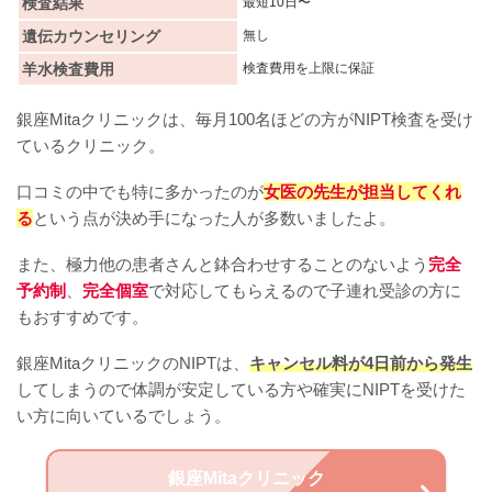
検査結果
最短10日〜
遺伝カウンセリング
無し
羊水検査費用
検査費用を上限に保証
銀座Mitaクリニックは、毎月100名ほどの方がNIPT検査を受け
ているクリニック。
口コミの中でも特に多かったのが
女医の先生が担当してくれ
る
という点が決め手になった人が多数いましたよ。
また、極力他の患者さんと鉢合わせすることのないよう
完全
予約制
、
完全個室
で対応してもらえるので子連れ受診の方に
もおすすめです。
銀座MitaクリニックのNIPTは、
キャンセル料が4日前から発生
してしまうので体調が安定している方や確実にNIPTを受けた
い方に向いているでしょう。
銀座Mitaクリニック