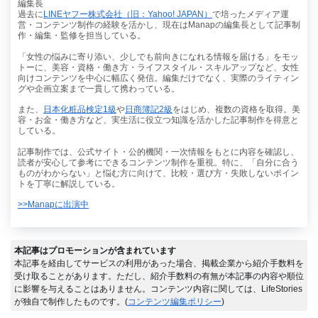
編集長
過去に
LINEヤフー株式会社（旧：Yahoo! JAPAN）
で培ったメディア運
営・コンテンツ制作の経験を活かし、現在はManapの編集長として記事制
作・編集・監修を担当している。
「女性の悩みに寄り添い、少しでも前向きになれる情報を届ける」をモッ
トーに、美容・資格・働き方・ライフスタイル・スキルアップなど、女性
向けコンテンツを中心に幅広く発信。編集だけでなく、実際のライティン
グや企画立案まで一貫して携わっている。
また、
日本化粧品検定1級
や
日商簿記2級
をはじめ、複数の資格を取得。美
容・お金・働き方など、実生活に役立つ知識を活かした記事制作を得意と
している。
記事制作では、公式サイト・公的機関・一次情報をもとに内容を確認し、
読者が安心して参考にできるコンテンツ制作を重視。特に、「自分に合う
ものがわからない」と悩む方に向けて、比較・選び方・失敗しないポイン
トを丁寧に解説している。
>>Manapに出演中
本記事はプロモーションが含まれています
本記事を経由してサービスの利用があった場合、掲載企業から紹介手数料を
受け取ることがあります。ただし、紹介手数料の有無が本記事の内容や順位
に影響を与えることはありません。コンテンツ内容に関しては、LifeStories
が独自で制作したものです。(
コンテンツ編集ポリシー
)