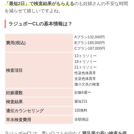
「最短2日」で検査結果がもらえる
のも妊婦さんの不安な時間
を減らせて嬉しいですよね。
ラジュボーCLの基本情報は？
Aプラン132,000円
費用(税込)
Bプラン165,000円
Cプラン187,000円
13トリソミー
18トリソミー
21トリソミー
検査項目
性染色体異常
全染色体異常
微小欠失の検査
妊娠週数
妊娠6週〜
検査結果
最短2日
遺伝カウンセリング
1回無料
羊水検査費用
全額保証
ラジュボーCLは、悪い口コミが少なく
満足度の高い検査を提