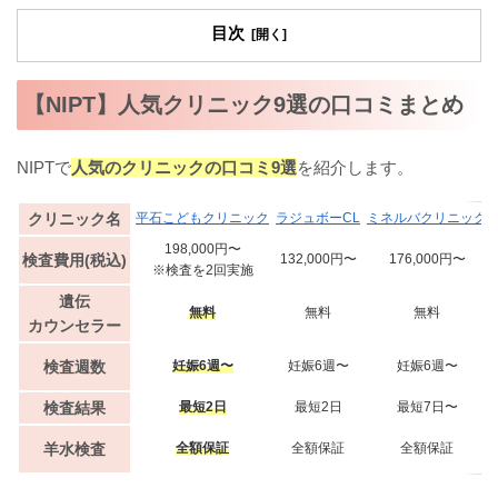
目次
【NIPT】人気クリニック9選の口コミまとめ
NIPTで
人気のクリニックの口コミ9選
を紹介します。
クリニック名
平石こどもクリニック
ラジュボーCL
ミネルバクリニック
198,000円〜
検査費用(税込)
132,000円〜
176,000円〜
※検査を2回実施
遺伝
無料
無料
無料
カウンセラー
検査週数
妊娠6週〜
妊娠6週〜
妊娠6週〜
検査結果
最短2日
最短2日
最短7日〜
羊水検査
全額保証
全額保証
全額保証