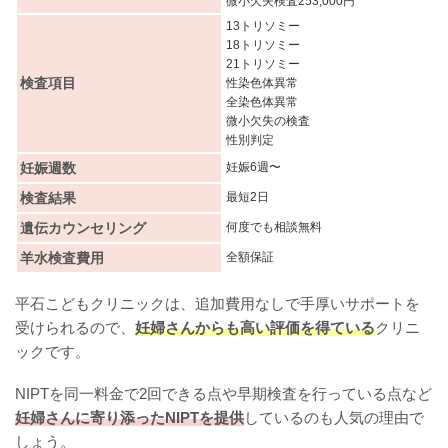
微小欠失検査253,000円
13トリソミー
18トリソミー
21トリソミー
検査項目
性染色体異常
全染色体異常
微小欠失の検査
性別判定
妊娠週数
妊娠6週〜
検査結果
最短2日
遺伝カウンセリング
何度でも相談無料
羊水検査費用
全額保証
平石こどもクリニックは、追加費用なしで手厚いサポートを
受けられるので、
妊婦さんからも高い評価を得ている
クリニ
ックです。
NIPTを同一料金で2回できる点や早期検査を行っている点など
妊婦さんに寄り添ったNIPTを提供
しているのも人気の理由で
しょう。