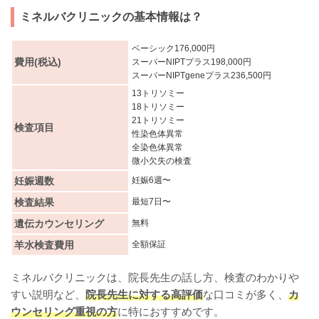
ミネルバクリニックの基本情報は？
ベーシック176,000円
費用(税込)
スーパーNIPTプラス198,000円
スーパーNIPTgeneプラス236,500円
13トリソミー
18トリソミー
21トリソミー
検査項目
性染色体異常
全染色体異常
微小欠失の検査
妊娠週数
妊娠6週〜
検査結果
最短7日〜
遺伝カウンセリング
無料
羊水検査費用
全額保証
ミネルバクリニックは、院長先生の話し方、検査のわかりや
すい説明など、
院長先生に対する高評価
な口コミが多く、
カ
ウンセリング重視の方
に特におすすめです。