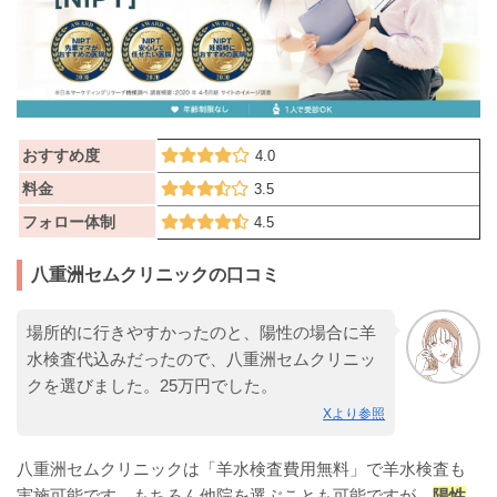
おすすめ度
4.0
料金
3.5
フォロー体制
4.5
八重洲セムクリニックの口コミ
場所的に行きやすかったのと、陽性の場合に羊
水検査代込みだったので、八重洲セムクリニッ
クを選びました。25万円でした。
Xより参照
八重洲セムクリニックは「羊水検査費用無料」で羊水検査も
実施可能です。もちろん他院を選ぶことも可能ですが、
陽性