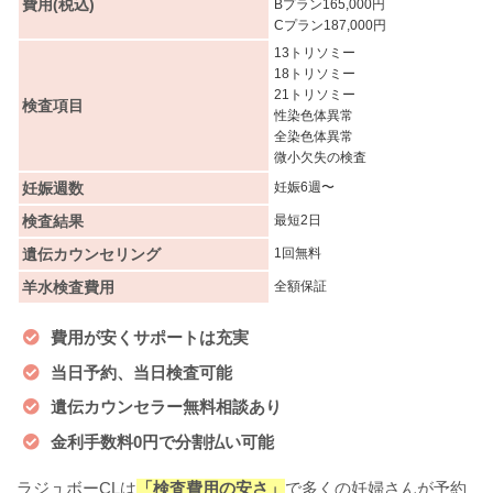
費用(税込)
Bプラン165,000円
Cプラン187,000円
13トリソミー
18トリソミー
21トリソミー
検査項目
性染色体異常
全染色体異常
微小欠失の検査
妊娠週数
妊娠6週〜
検査結果
最短2日
遺伝カウンセリング
1回無料
羊水検査費用
全額保証
費用が安くサポートは充実
当日予約、当日検査可能
遺伝カウンセラー無料相談あり
金利手数料0円で分割払い可能
ラジュボーCLは
「検査費用の安さ」
で多くの妊婦さんが予約