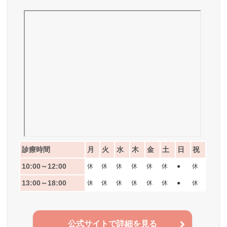
診療時間
月
火
水
木
金
土
日
祝
10:00～12:00
休
休
休
休
休
休
●
休
13:00～18:00
休
休
休
休
休
休
●
休
公式サイトで詳細を見る