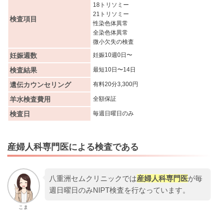
18トリソミー
21トリソミー
検査項目
性染色体異常
全染色体異常
微小欠失の検査
妊娠週数
妊娠10週0日〜
検査結果
最短10日〜14日
遺伝カウンセリング
有料20分3,300円
羊水検査費用
全額保証
検査日
毎週日曜日のみ
産婦人科専門医による検査である
八重洲セムクリニックでは
産婦人科専門医
が毎
週日曜日のみNIPT検査を行なっています。
こま