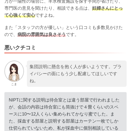
万が一陽性の場合に、羊水検査施設を探す手間が省けたり、
専門医の意見を聞けたり、相談できる点は、
妊婦さんにとっ
て心強くて安心
ですよね。
また「スタッフの方が優しい」という口コミも多数見かけた
ので、
病院の雰囲気は良さそう
です。
悪いクチコミ
集団説明に懸念を抱く人が多いようです。プラ
イバシーの面にもう少し配慮してほしいです
ね。
こま
NIPTに関する説明は待合室とは違う部屋で行われました
が、会話の内容は待合室にも筒抜けで４畳くらいのスペ
ースに10〜12人くらい集められてかなり蜜でした。ま
た、採血する部屋と説明する部屋はカーテン一枚でしか
仕切られていないため、私が採血中に個別相談している