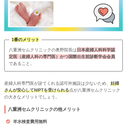
1番のメリット
八重洲セムクリニックの奥野院長は
日本産婦人科科学認
定医（産婦人科の専門医）かつ国際出生前診断学会会員
であること。
産婦人科専門医が診てくれる認可外施設は少ないため、
妊婦
さんが安心してNIPTを受けられる
点が八重洲セムクリニック
の大きなメリットでしょう。
八重洲セムクリニックの他メリット
羊水検査費用無料