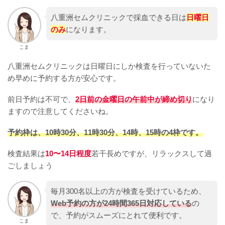
八重洲セムクリニックで採血できる日は
日曜日
のみ
になります。
こま
八重洲セムクリニックは日曜日にしか検査を行っていないた
め早めに予約する方が安心です。
前日予約は不可で、
2日前の金曜日の午前中が締め切り
になり
ますので注意してくださいね。
予約枠は、10時30分、11時30分、14時、15時の4枠です。
検査結果は
10〜14日程度
若干長めですが、リラックスして過
ごしましょう
毎月300名以上の方が検査を受けているため、
Web予約の方が24時間365日対応している
の
で、予約がスムーズにとれて便利です。
こま