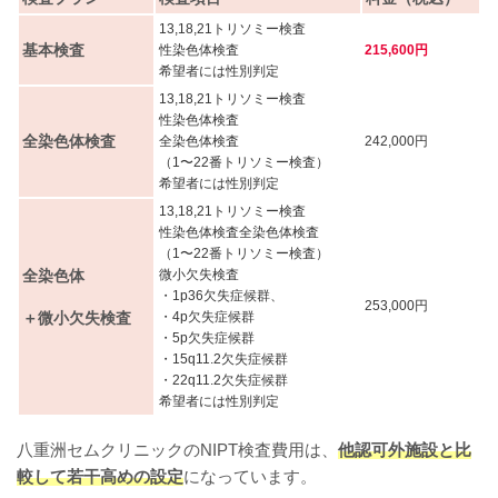
13,18,21トリソミー検査
基本検査
性染色体検査
215,600円
希望者には性別判定
13,18,21トリソミー検査
性染色体検査
全染色体検査
全染色体検査
242,000円
（1〜22番トリソミー検査）
希望者には性別判定
13,18,21トリソミー検査
性染色体検査全染色体検査
（1〜22番トリソミー検査）
全染色体
微小欠失検査
・1p36欠失症候群、
253,000円
・4p欠失症候群
＋微小欠失検査
・5p欠失症候群
・15q11.2欠失症候群
・22q11.2欠失症候群
希望者には性別判定
八重洲セムクリニックのNIPT検査費用は、
他認可外施設と比
較して若干高めの設定
になっています。