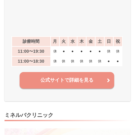
診療時間
月
火
水
木
金
土
日
祝
11:00〜19:30
休
●
●
●
●
●
休
休
11:00〜18:30
休
休
休
休
休
休
●
●
公式サイトで詳細を見る
ミネルバクリニック