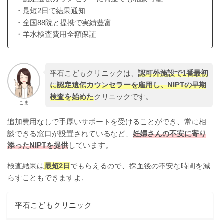
・最短2日で結果通知
・全国88院と提携で実績豊富
・羊水検査費用全額保証
平石こどもクリニックは、
認可外施設で1番最初
に認定遺伝カウンセラーを雇用し、NIPTの早期
検査を始めた
クリニックです。
こま
追加費用なしで手厚いサポートを受けることができ、常に相
談できる窓口が設置されているなど、
妊婦さんの不安に寄り
添ったNIPTを提供
しています。
検査結果は
最短2日
でもらえるので、採血後の不安な時間を減
らすこともできますよ。
平石こどもクリニック