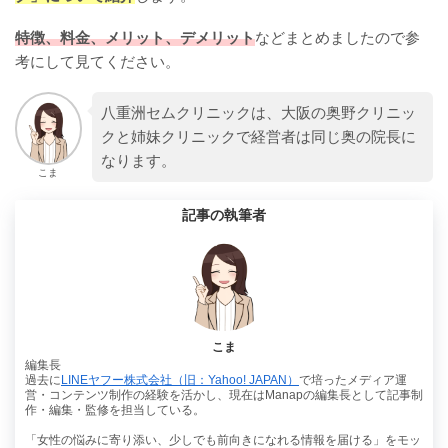
特徴、料金、メリット、デメリット
などまとめましたので参
考にして見てください。
八重洲セムクリニックは、大阪の奥野クリニッ
クと姉妹クリニックで経営者は同じ奥の院長に
なります。
こま
記事の執筆者
こま
編集長
過去に
LINEヤフー株式会社（旧：Yahoo! JAPAN）
で培ったメディア運
営・コンテンツ制作の経験を活かし、現在はManapの編集長として記事制
作・編集・監修を担当している。
「女性の悩みに寄り添い、少しでも前向きになれる情報を届ける」をモッ