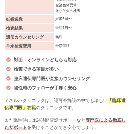
全染色体異常
微小欠失の検査
妊娠週数
妊娠6週〜
検査結果
最短7日〜
遺伝カウンセリング
無料
羊水検査費用
全額保証
対面、オンラインどちらも対応
検査できる項目が多い
臨床遺伝専門医が直接カウンセリング
陽性時のフォローが手厚く安心
ミネルバクリニックは、認可外施設の中でも珍しい
「臨床遺
伝専門医」在籍
のクリニックです。
また陽性時には24時間電話サポートなど
専門医による徹底し
たサポート
を受けることができ安心でしょう。