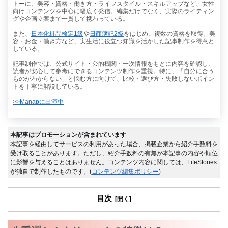
トーに、美容・資格・働き方・ライフスタイル・スキルアップなど、女性
向けコンテンツを中心に幅広く発信。編集だけでなく、実際のライティン
グや企画立案まで一貫して携わっている。
また、
日本化粧品検定1級
や
日商簿記2級
をはじめ、複数の資格を取得。美
容・お金・働き方など、実生活に役立つ知識を活かした記事制作を得意と
している。
記事制作では、公式サイト・公的機関・一次情報をもとに内容を確認し、
読者が安心して参考にできるコンテンツ制作を重視。特に、「自分に合う
ものがわからない」と悩む方に向けて、比較・選び方・失敗しないポイン
トを丁寧に解説している。
>>Manapに出演中
本記事はプロモーションが含まれています
本記事を経由してサービスの利用があった場合、掲載企業から紹介手数料を
受け取ることがあります。ただし、紹介手数料の有無が本記事の内容や順位
に影響を与えることはありません。コンテンツ内容に関しては、LifeStories
が独自で制作したものです。(
コンテンツ編集ポリシー
)
目次