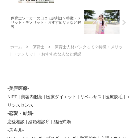
保育士ワーカーの口コミ評判は？特徴・メ
リット・デメリット・おすすめな人など解
説
ホーム
保育士
保育士人材バンクって？特徴・メリッ
ト・デメリット・おすすめな人など解説
-美容医療-
|
|
|
|
|
NIPT
美容内服薬
医療ダイエット
リベルサス
医療脱毛
エ
リシスセンス
-恋愛・結婚-
|
|
恋愛相談
結婚相談所
結婚式場
-スキル-