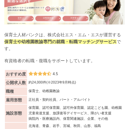
保育士人材バンクは、株式会社エス・エム・エスが運営する
保育士や幼稚園教諭専門の就職・転職マッチングサービス
で
す。
有資格者の転職・復職をサポートしています。
おすすめ度
4.5
公開求人数
約24,000件(※2023年9月時点)
職種
保育士、幼稚園教諭
雇用形態
正社員・契約社員、パート・アルバイト
保育園、認可保育園、認可外保育園、認定こども園、幼稚園
施設形態
児童発達支援、放課後等デイサービス、障がい者支援
病院内・医療施設内、保育関連施設、企業、その他
北海道、青森、岩手、宮城、秋田、山形、福島