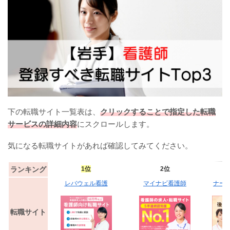
下の転職サイト一覧表は、
クリックすることで指定した転職
サービスの詳細内容
にスクロールします。
気になる転職サイトがあれば確認してみてください。
ランキング
1位
2位
レバウェル看護
マイナビ看護師
ナー
転職サイト