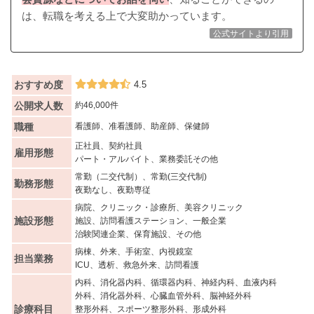
は、転職を考える上で大変助かっています。
公式サイトより引用
おすすめ度
4.5
公開求人数
約46,000件
職種
看護師、准看護師、助産師、保健師
正社員、契約社員
雇用形態
パート・アルバイト、業務委託その他
常勤（二交代制）、常勤(三交代制)
勤務形態
夜勤なし、夜勤専従
病院、クリニック・診療所、美容クリニック
施設形態
施設、訪問看護ステーション、一般企業
治験関連企業、保育施設、その他
病棟、外来、手術室、内視鏡室
担当業務
ICU、透析、救急外来、訪問看護
内科、消化器内科、循環器内科、神経内科、血液内科
外科、消化器外科、心臓血管外科、脳神経外科
診療科目
整形外科、スポーツ整形外科、形成外科