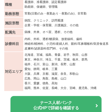
看護師、准看護師、認定看護師
職種
助産師、保健師、管理職
勤務形態
常勤(日勤のみ・夜勤あり・夜勤のみ)、非常勤
病院、クリニック、訪問看護
施設形態
企業・学校・保育園、介護施設、その他
配属先
病棟、外来、オペ室、透析、その他
内科、外科、透析/糖尿病、放射線科、歯科
診療科目
神経科/精神科、小児科/産婦人科、眼科/耳鼻咽喉科/気管食道系
皮膚科/泌尿器科/肛門科、その他
北海道、宮城、福島、青森、岩手、秋田、山形
東京、神奈川、埼玉、千葉、茨城、栃木、群馬
福井、石川、富山、新潟、長野、山梨
愛知、静岡、岐阜、三重
対応エリア
大阪、兵庫、京都、滋賀、奈良、和歌山
広島、岡山、鳥取、島根、山口
香川、愛媛、徳島、高知
福岡、熊本、佐賀、長崎、大分、宮崎、鹿児島、沖縄
ナース人材バンク
公式HPで詳細を確認する