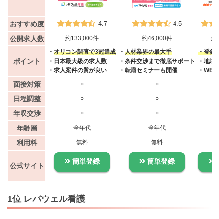
おすすめ度
4.7
4.5
公開求人数
約133,000件
約46,000件
約4
・
オリコン調査で3冠達成
・
人材業界の最大手
・登録者
ポイント
・日本最大級の求人数
・条件交渉まで徹底サポート
・地域
・求人案件の質が良い
・転職セミナーも開催
・WE
面接対策
○
○
日程調整
○
○
年収交渉
○
○
年齢層
全年代
全年代
利用料
無料
無料
簡単登録
簡単登録
公式サイト
1位 レバウェル看護