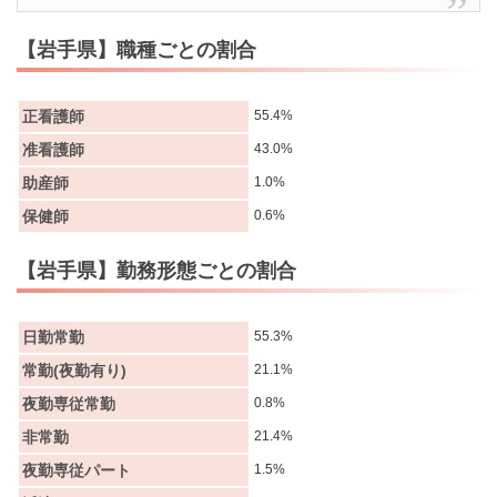
【岩手県】職種ごとの割合
正看護師
55.4%
准看護師
43.0%
助産師
1.0%
保健師
0.6%
【岩手県】勤務形態ごとの割合
日勤常勤
55.3%
常勤(夜勤有り)
21.1%
夜勤専従常勤
0.8%
非常勤
21.4%
夜勤専従パート
1.5%