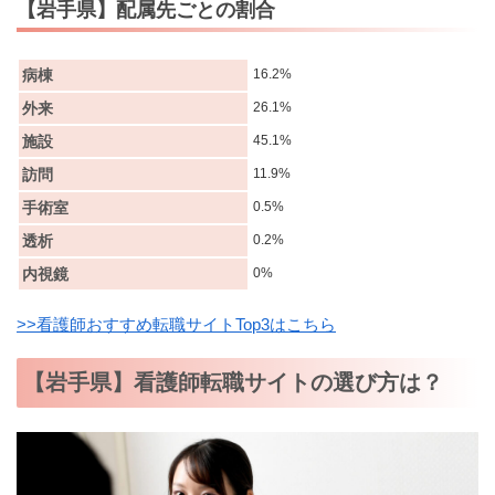
【岩手県】配属先ごとの割合
病棟
16.2%
外来
26.1%
施設
45.1%
訪問
11.9%
手術室
0.5%
透析
0.2%
内視鏡
0%
>>看護師おすすめ転職サイトTop3はこちら
【岩手県】看護師転職サイトの選び方は？