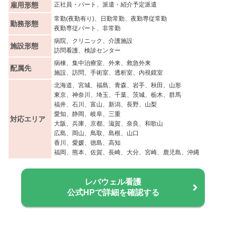
雇用形態
正社員・パート、派遣・紹介予定派遣
常勤(夜勤有り)、日勤常勤、夜勤専従常勤
勤務形態
夜勤専従パート、非常勤
病院、クリニック、介護施設
施設形態
訪問看護、検診センター
病棟、集中治療室、外来、救急外来
配属先
施設、訪問、手術室、透析室、内視鏡室
北海道、宮城、福島、青森、岩手、秋田、山形
東京、神奈川、埼玉、千葉、茨城、栃木、群馬
福井、石川、富山、新潟、長野、山梨
愛知、静岡、岐阜、三重
対応エリア
大阪、兵庫、京都、滋賀、奈良、和歌山
広島、岡山、鳥取、島根、山口
香川、愛媛、徳島、高知
福岡、熊本、佐賀、長崎、大分、宮崎、鹿児島、沖縄
レバウェル看護
公式HPで詳細を確認する