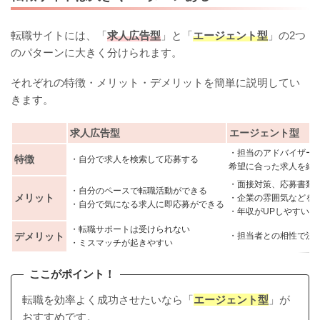
転職サイトには、「
求人広告型
」と「
エージェント型
」の2つ
のパターンに大きく分けられます。
それぞれの特徴・メリット・デメリットを簡単に説明してい
きます。
求人広告型
エージェント型
・担当のアドバイザー
特徴
・自分で求人を検索して応募する
希望に合った求人を紹
・面接対策、応募書類
・自分のペースで転職活動ができる
メリット
・企業の雰囲気などを
・自分で気になる求人に即応募ができる
・年収がUPしやすい
・転職サポートは受けられない
デメリット
・担当者との相性で決
・ミスマッチが起きやすい
ここがポイント！
転職を効率よく成功させたいなら「
エージェント型
」が
おすすめです。