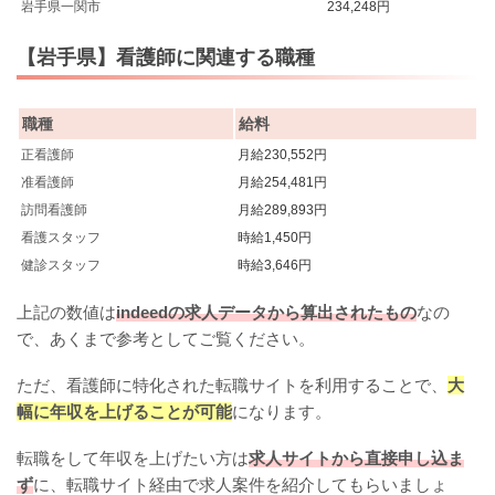
岩手県一関市
234,248円
【岩手県】看護師に関連する職種
職種
給料
正看護師
月給230,552円
准看護師
月給254,481円
訪問看護師
月給289,893円
看護スタッフ
時給1,450円
健診スタッフ
時給3,646円
上記の数値は
indeedの求人データから算出されたもの
なの
で、あくまで参考としてご覧ください。
ただ、看護師に特化された転職サイトを利用することで、
大
幅に年収を上げることが可能
になります。
転職をして年収を上げたい方は
求人サイトから直接申し込ま
ず
に、転職サイト経由で求人案件を紹介してもらいましょ